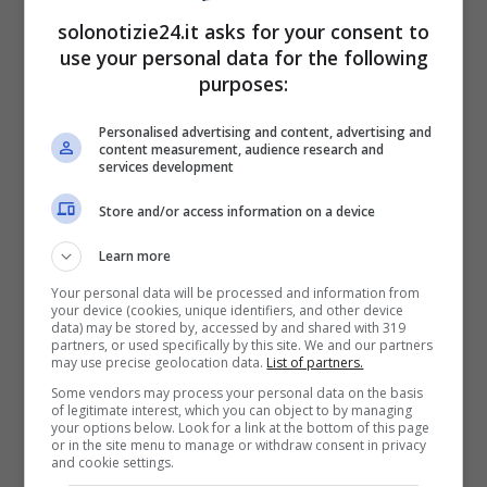
solonotizie24.it asks for your consent to
use your personal data for the following
purposes:
Ecco che è dunque arrivata la
decisione di
Personalised advertising and content, advertising and
content measurement, audience research and
lasciare
, anche perché il suo personaggio
services development
Arianna
non poteva avere figli e voleva
Store and/or access information on a device
dunque adottarne uno. Per questo, nell’ultimo
Learn more
periodo trascorso sul set, Samantha ha
Your personal data will be processed and information from
dovuto indossare
abiti larghi per nascondere
your device (cookies, unique identifiers, and other device
data) may be stored by, accessed by and shared with 319
il pancione
. In seguito, ha così preferito
partners, or used specifically by this site. We and our partners
may use precise geolocation data.
List of partners.
abbandonare
e dedicarsi totalmente alla sua
Some vendors may process your personal data on the basis
gravidanza.
of legitimate interest, which you can object to by managing
your options below. Look for a link at the bottom of this page
or in the site menu to manage or withdraw consent in privacy
and cookie settings.
Leggi anche
—->
Avete mai visto