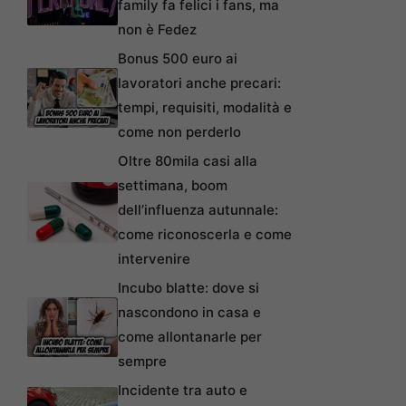
family fa felici i fans, ma
non è Fedez
Bonus 500 euro ai
lavoratori anche precari:
tempi, requisiti, modalità e
come non perderlo
Oltre 80mila casi alla
settimana, boom
dell’influenza autunnale:
come riconoscerla e come
intervenire
Incubo blatte: dove si
nascondono in casa e
come allontanarle per
sempre
Incidente tra auto e