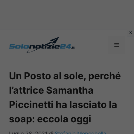
Vai
al
MENU
contenuto
Un Posto al sole, perché
l’attrice Samantha
Piccinetti ha lasciato la
soap: eccola oggi
Luglio 28, 2021
di
Stefania Meneghella