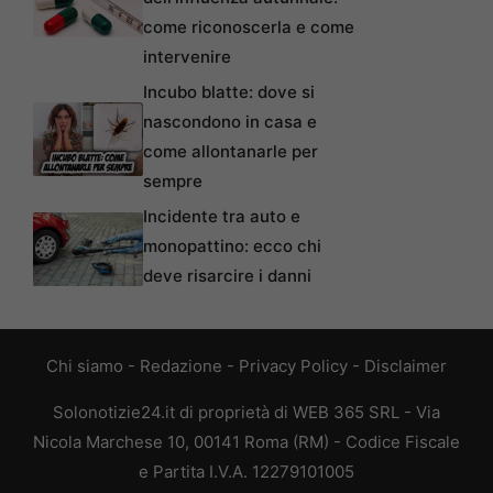
come riconoscerla e come
intervenire
Incubo blatte: dove si
nascondono in casa e
come allontanarle per
sempre
Incidente tra auto e
monopattino: ecco chi
deve risarcire i danni
Chi siamo
-
Redazione
-
Privacy Policy
-
Disclaimer
Solonotizie24.it di proprietà di WEB 365 SRL - Via
Nicola Marchese 10, 00141 Roma (RM) - Codice Fiscale
e Partita I.V.A. 12279101005