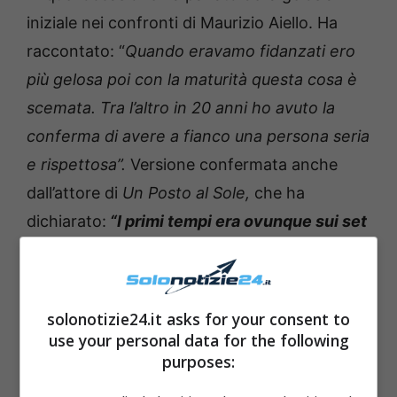
iniziale nei confronti di Maurizio Aiello. Ha
raccontato: “
Quando eravamo fidanzati ero
più gelosa poi con la maturità questa cosa è
scemata. Tra l’altro in 20 anni ho avuto la
conferma di avere a fianco una persona seria
e rispettosa”.
Versione confermata anche
dall’attore di
Un Posto al Sole,
che ha
dichiarato:
“I primi tempi era ovunque sui set
appena vedeva una partner carina”.
Leggi anche —–>
Pier Silvio Berlusconi rompe
solonotizie24.it asks for your consent to
il silenzio: “Questi i sentimenti che ho
use your personal data for the following
sempre nutrito…”
purposes: