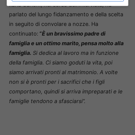
Ilaria Carloni, nel corso dell’intervista, ha
parlato del lungo fidanzamento e della scelta
in seguito di convolare a nozze. Ha
continuato:
“
È un bravissimo padre di
famiglia e un ottimo marito, pensa molto alla
famiglia.
Si dedica al lavoro ma in funzione
della famiglia. Ci siamo goduti la vita, poi
siamo arrivati pronti al matrimonio. A volte
non si è pronti per i sacrifici che i figli
comportano, quindi si arriva impreparati e le
famiglie tendono a sfasciarsi”.