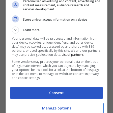
Personalised advertising and content, advertising and
content measurement, audience research and
services development
Store and/or access information on a device
Learn more
Your personal data will be processed and information from
your device (cookies, unique identifiers, and other device
data) may be stored by, accessed by and shared with 319
partners, or used specifically by this site. We and our partners
may use precise geolocation data.
List of partners.
Some vendors may process your personal data on the basis
of legitimate interest, which you can object to by managing
your options below. Look for a link at the bottom of this page
Leggi anche —–>
Riccardo Guarnieri come
or in the site menu to manage or withdraw consent in privacy
and cookie settings.
non si era mai visto, il cavaliere in versione
sexy: eccolo dopo Uomini e Donne
Consent
Le parole di Ilaria Carloni
Manage options