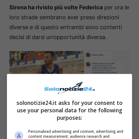
Sirena ha rivisto più volte Federica
per ora le
loro strade sembrano aver preso direzioni
diverse e di questo entrambi sono contenti
decisi di darsi un’opportunità diversa.
solonotizie24.it asks for your consent to
use your personal data for the following
purposes:
Stefano-Sirena fonte Instagram
Personalised advertising and content, advertising and
content measurement, audience research and