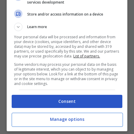
services development
Leggi anche
->
Temptation
Store and/or access information on a device
Island, spoiler su Manuela e
Learn more
Stefano: Dopo il programma
Your personal data will be processed and information from
your device (cookies, unique identifiers, and other device
data) may be stored by, accessed by and shared with 319
partners, or used specifically by this site. We and our partners
may use precise geolocation data.
List of partners.
Some vendors may process your personal data on the basis
of legitimate interest, which you can object to by managing
your options below. Look for a link at the bottom of this page
or in the site menu to manage or withdraw consent in privacy
and cookie settings.
Consent
Manage options
Stefano Sirena dal basket a