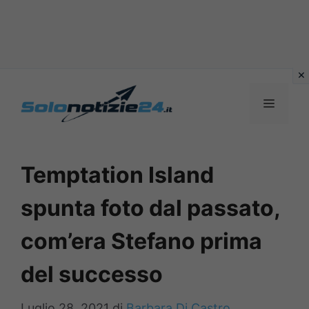
Vai
al
MENU
contenuto
Temptation Island
spunta foto dal passato,
com’era Stefano prima
del successo
Luglio 28, 2021
di
Barbara Di Castro