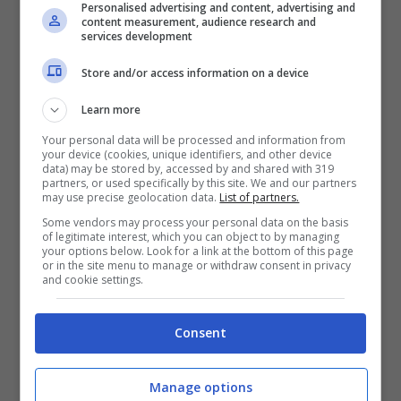
Personalised advertising and content, advertising and
content measurement, audience research and
services development
Store and/or access information on a device
Learn more
Your personal data will be processed and information from
your device (cookies, unique identifiers, and other device
data) may be stored by, accessed by and shared with 319
partners, or used specifically by this site. We and our partners
may use precise geolocation data.
List of partners.
Some vendors may process your personal data on the basis
of legitimate interest, which you can object to by managing
Leggi anche
->
Manila Nazzaro, il
your options below. Look for a link at the bottom of this page
or in the site menu to manage or withdraw consent in privacy
and cookie settings.
racconto drammatico: “Il cuore
del mio bimbo non batteva più”
Consent
Gianni Nazzaro, la
Manage options