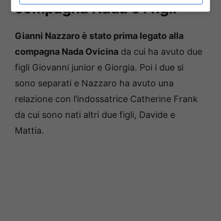
compagna Nada e i figli
Gianni Nazzaro è stato prima legato alla
compagna Nada Ovicina
da cui ha avuto due
figli Giovanni junior e Giorgia. Poi i due si
sono separati e Nazzaro ha avuto una
relazione con l’indossatrice Catherine Frank
da cui sono nati altri due figli, Davide e
Mattia.