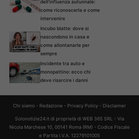
dell’influenza autunnale:
come riconoscerla e come
intervenire
Incubo blatte: dove si
nascondono in casa e
come allontanarle per
sempre
Incidente tra auto e
monopattino: ecco chi
deve risarcire i danni
Chi siamo
-
Redazione
-
Privacy Policy
-
Disclaimer
Solonotizie24.it di proprietà di WEB 365 SRL - Via
Nicola Marchese 10, 00141 Roma (RM) - Codice Fiscale
e Partita I.V.A. 12279101005