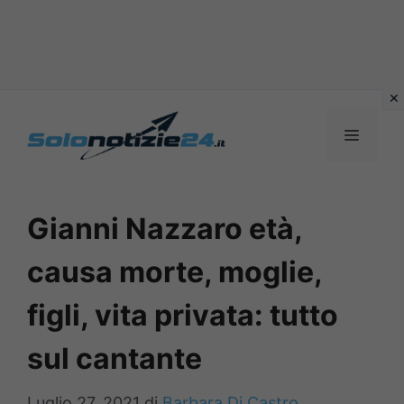
Vai
al
MENU
contenuto
Gianni Nazzaro età,
causa morte, moglie,
figli, vita privata: tutto
sul cantante
Luglio 27, 2021
di
Barbara Di Castro