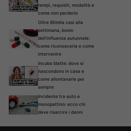
tempi, requisiti, modalità e
come non perderlo
Oltre 80mila casi alla
settimana, boom
dell’influenza autunnale:
come riconoscerla e come
intervenire
Incubo blatte: dove si
nascondono in casa e
come allontanarle per
sempre
Incidente tra auto e
monopattino: ecco chi
deve risarcire i danni