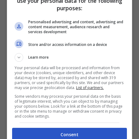
use your personal data for the following
purposes:
Gianni Nazzaro contro Gigi
D’Alessio: “Mi distacco con
Personalised advertising and content, advertising and
content measurement, audience research and
services development
orgoglio”
Store and/or access information on a device
“Questa presunta eredità è la peggiore
Learn more
offesa che mi possa fare perché non
Your personal data will be processed and information from
riconosco in D’Alessio valori artistici o
your device (cookies, unique identifiers, and other device
data) may be stored by, accessed by and shared with 319
umani.
Quando gli fui presentato esclamò:
partners, or used specifically by this site. We and our partners
may use precise geolocation data.
List of partners.
“Gianni Nazzaro? Ei fu…”. Misera battuta di
Some vendors may process your personal data on the basis
of legitimate interest, which you can object to by managing
una persona dalla quale mi distacco con
your options below. Look for a link at the bottom of this page
or in the site menu to manage or withdraw consent in privacy
orgoglio”- ha detto Gianni Nazzaro.
and cookie settings.
Il cantante ha preso dunque le distanze dal
Consent