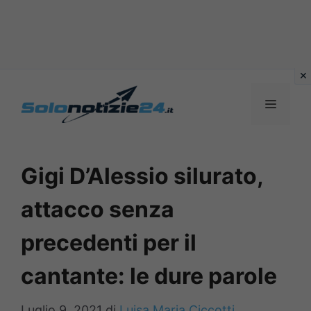
Vai
al
MENU
contenuto
Gigi D’Alessio silurato,
attacco senza
precedenti per il
cantante: le dure parole
Luglio 9, 2021
di
Luisa Maria Ciccotti