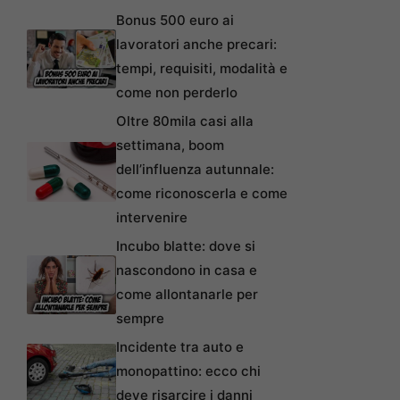
Bonus 500 euro ai
lavoratori anche precari:
tempi, requisiti, modalità e
come non perderlo
Oltre 80mila casi alla
settimana, boom
dell’influenza autunnale:
come riconoscerla e come
intervenire
Incubo blatte: dove si
nascondono in casa e
come allontanarle per
sempre
Incidente tra auto e
monopattino: ecco chi
deve risarcire i danni