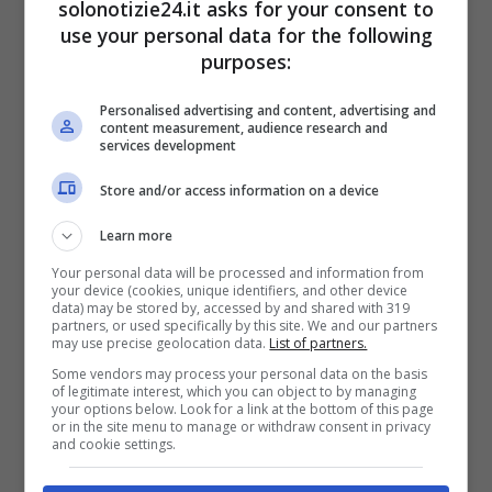
solonotizie24.it asks for your consent to
use your personal data for the following
purposes:
Personalised advertising and content, advertising and
content measurement, audience research and
services development
Gli auguri di Enrico
Store and/or access information on a device
Mentana fanno il giro del
Learn more
web
Your personal data will be processed and information from
your device (cookies, unique identifiers, and other device
data) may be stored by, accessed by and shared with 319
partners, or used specifically by this site. We and our partners
La notizia della sue nozze è rimbalzata da un
may use precise geolocation data.
List of partners.
social all’altro, sino ad approdare si Twitter.
Some vendors may process your personal data on the basis
of legitimate interest, which you can object to by managing
«Alessandra Sardoni si è sposata!! Com’è
your options below. Look for a link at the bottom of this page
or in the site menu to manage or withdraw consent in privacy
possibile che questa donna riesca ad avere
and cookie settings.
una vita oltre La7, oltre Mentana??! Sempre