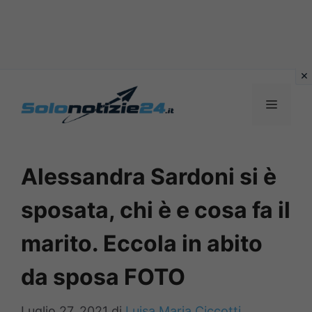
Vai
al
MENU
contenuto
Alessandra Sardoni si è
sposata, chi è e cosa fa il
marito. Eccola in abito
da sposa FOTO
Luglio 27, 2021
di
Luisa Maria Ciccotti