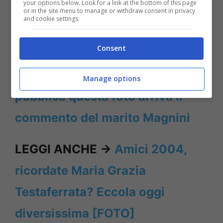
your options below. Look for a link at the bottom of this page
facce, lo smalto sulle nostre mani e più i
or in the site menu to manage or withdraw consent in privacy
and cookie settings.
nostri
vestiti saranno stretti ed effeminati
per come intendete voi”.
Consent
LEGGI ANCHE ->
Giorgia Palmas,
Manage options
pubblica questa foto arriva il
commento del marito Magnini
LEGGI ANCHE ->
Amici 2004,
ricordate Maria Grazia
Testaferrata? Eccola oggi
diversissima [FOTO]