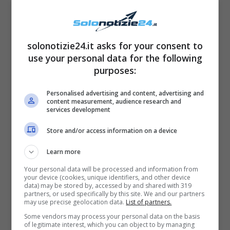
solonotizie24.it asks for your consent to
use your personal data for the following
Ma il frontman dei
Maneskin
non ha
purposes:
intenzione di cambiare la sua immagine per
Personalised advertising and content, advertising and
compiacere gli altri, e la sua bellezza sta
content measurement, audience research and
services development
proprio in questa ribellione autentica nei
confronti di tutto ciò che è imposto.
Store and/or access information on a device
Learn more
“Spero che le mogli di questi poliziotti o i loro
Your personal data will be processed and information from
figli siano nostri fan, spero che mi vedano
your device (cookies, unique identifiers, and other device
data) may be stored by, accessed by and shared with 319
perché voglio che si sappia che più noi, parlo
partners, or used specifically by this site. We and our partners
may use precise geolocation data.
List of partners.
a nome dei miei compagni, riceveremo questi
Some vendors may process your personal data on the basis
commenti più aumenterà il trucco sulle nostre
of legitimate interest, which you can object to by managing