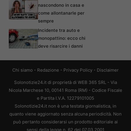
nascondono in casa e
come allontanarle per
sempre
Incidente tra auto e
monopattino: ecco chi
deve risarcire i danni
Chi siamo
-
Redazione
-
Privacy Policy
-
Disclaimer
Solonotizie24.it di proprietà di WEB 365 SRL - Via
Nicola Marchese 10, 00141 Roma (RM) - Codice Fiscale
e Partita I.V.A. 12279101005
Solonotizie24.it non è una testata giornalistica, in
quanto viene aggiornato senza alcuna periodicità. Non
può pertanto considerarsi un prodotto editoriale ai
sensi della legge n. 62 del 07.03.2001