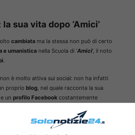
 la sua vita dopo ‘Amici’
molto
cambiata
ma la stessa non può di certo
a e umanistica
nella Scuola di ‘
Amici
‘, il noto
pi
.
on è molto attiva sui social: non ha infatti
un proprio
blog
, nel quale racconta la sua
, e un
profilo Facebook
costantemente
i è
sposata
ed è diventata
mamma
di una
 è
insegnante di canto
; inoltre, talvolta
si
l suo canale Youtube diversi
filmati
nei quali