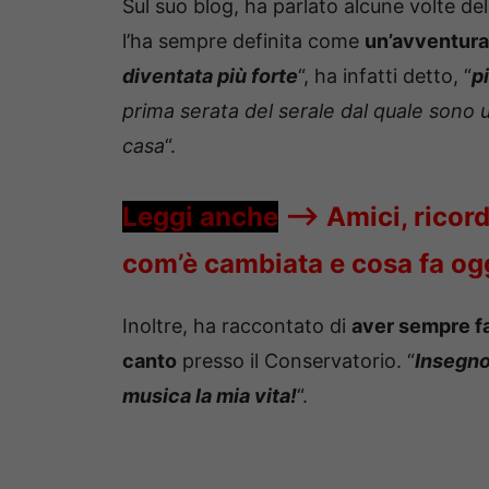
Sul suo blog, ha parlato alcune volte del
l’ha sempre definita come
un’avventura
diventata più forte
“, ha infatti detto, “
p
prima serata del serale dal quale sono u
casa
“.
Leggi anche
—->
Amici, rico
com’è cambiata e cosa fa og
Inoltre, ha raccontato di
aver sempre fa
canto
presso il Conservatorio. “
Insegno
musica la mia vita!
“.