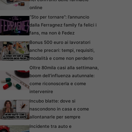
online
“Sto per tornare”: l’annuncio
dalla Ferragnez family fa felici i
fans, ma non è Fedez
Bonus 500 euro ai lavoratori
anche precari: tempi, requisiti,
modalità e come non perderlo
Oltre 80mila casi alla settimana,
boom dell’influenza autunnale:
come riconoscerla e come
intervenire
Incubo blatte: dove si
nascondono in casa e come
allontanarle per sempre
Incidente tra auto e