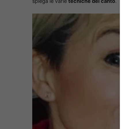
spiega le varie
tecniche del canto
.