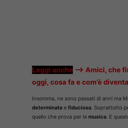
Leggi anche
—->
Amici, che f
oggi, cosa fa e com’è divent
Insomma, ne sono passati di anni ma Ma
determinata
e
fiduciosa
. Soprattutto p
quello che prova per la
musica
. E ques