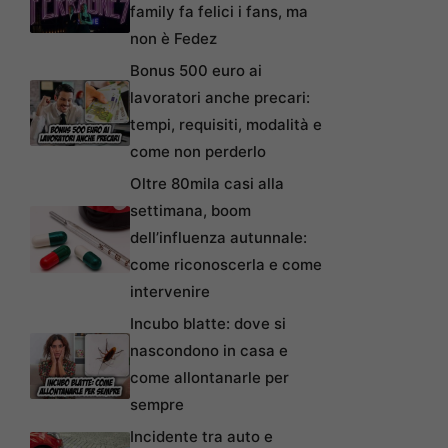
family fa felici i fans, ma
non è Fedez
Bonus 500 euro ai
lavoratori anche precari:
tempi, requisiti, modalità e
come non perderlo
Oltre 80mila casi alla
settimana, boom
dell’influenza autunnale:
come riconoscerla e come
intervenire
Incubo blatte: dove si
nascondono in casa e
come allontanarle per
sempre
Incidente tra auto e