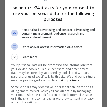
solonotizie24.it asks for your consent to
use your personal data for the following
purposes:
Personalised advertising and content, advertising and
content measurement, audience research and
services development
Store and/or access information on a device
Learn more
Nel
2019 Davide è anche diventato papà di
Your personal data will be processed and information from
una splendida bambina di nome Elodie
che
your device (cookies, unique identifiers, and other device
data) may be stored by, accessed by and shared with 319
adora e a cui si dedica con passione e tanta
partners, or used specifically by this site. We and our partners
may use precise geolocation data.
List of partners.
attenzione. L’ex allievo d’Amici e la compagna
Some vendors may process your personal data on the basis
of legitimate interest, which you can object to by managing
sono molto innamorati e stanno vivendo il
your options below. Look for a link at the bottom of this page
or in the site menu to manage or withdraw consent in privacy
ruolo di genitori condividendo l’amore per la
and cookie settings.
figlia che porta il
nome della cantante