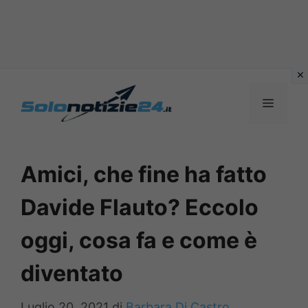
Vai
al
MENU
contenuto
Amici, che fine ha fatto
Davide Flauto? Eccolo
oggi, cosa fa e come è
diventato
Luglio 20, 2021
di
Barbara Di Castro