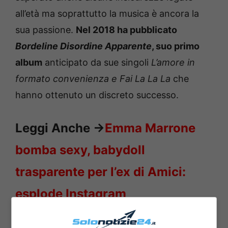
all’età ma soprattutto la musica è ancora la
sua passione.
Nel 2018 ha pubblicato
Bordeline Disordine Apparente
, suo primo
album
anticipato da sue singoli
L’amore in
formato convenienza e Fai La La La
che
hanno ottenuto un discreto successo.
Leggi Anche ->
Emma Marrone
bomba sexy, babydoll
trasparente per l’ex di Amici:
esplode Instagram