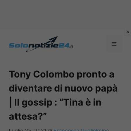
Vai
al
MENU
contenuto
Tony Colombo pronto a
diventare di nuovo papà
| Il gossip : “Tina è in
attesa?”
Luglio 25, 2021
di
Francesca Guglielmino