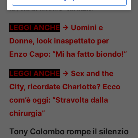
Tony Colombo Tina incinta – Solonotizie24
LEGGI ANCHE
->
Uomini e
Donne, look inaspettato per
Enzo Capo: “Mi ha fatto biondo!”
LEGGI ANCHE
->
Sex and the
City, ricordate Charlotte? Ecco
com’è oggi: “Stravolta dalla
chirurgia”
Tony Colombo rompe il silenzio