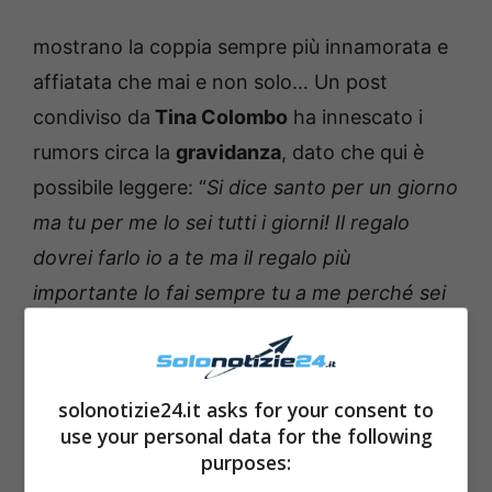
mostrano la coppia sempre più innamorata e
affiatata che mai e non solo… Un post
condiviso da
Tina Colombo
ha innescato i
rumors circa la
gravidanza
, dato che qui è
possibile leggere: “
Si dice santo per un giorno
ma tu per me lo sei tutti i giorni! Il regalo
dovrei farlo io a te ma il regalo più
importante lo fai sempre tu a me perché sei
il marito che tutte le donne del mondo
dovrebbero avere… fortunata io
”.
solonotizie24.it asks for your consent to
use your personal data for the following
purposes: