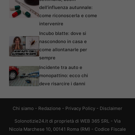
dell’influenza autunnale:
come riconoscerla e come
intervenire
Incubo blatte: dove si
nascondono in casa e
come allontanarle per
sempre
Incidente tra auto e
monopattino: ecco chi
deve risarcire i danni
Chi siamo
-
Redazione
-
Privacy Policy
-
Disclaimer
Solonotizie24.it di proprietà di WEB 365 SRL - Via
Nicola Marchese 10, 00141 Roma (RM) - Codice Fiscale