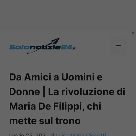
Vai
al
MENU
contenuto
Da Amici a Uomini e
Donne | La rivoluzione di
Maria De Filippi, chi
mette sul trono
Luglio 25, 2021
di
Luisa Maria Ciccotti