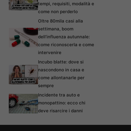
tempi, requisiti, modalità e
come non perderlo
Oltre 80mila casi alla
settimana, boom
dell’influenza autunnale:
come riconoscerla e come
intervenire
Incubo blatte: dove si
nascondono in casa e
come allontanarle per
sempre
Incidente tra auto e
monopattino: ecco chi
deve risarcire i danni