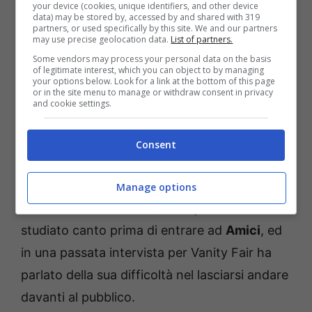
your device (cookies, unique identifiers, and other device
data) may be stored by, accessed by and shared with 319
partners, or used specifically by this site. We and our partners
may use precise geolocation data.
List of partners.
Some vendors may process your personal data on the basis
of legitimate interest, which you can object to by managing
your options below. Look for a link at the bottom of this page
or in the site menu to manage or withdraw consent in privacy
and cookie settings.
Deddy, per lui Amici è stata
la grande occasione
Consent
Di certo il cantante ha ottenuto il grande
Manage options
successo che meritava,
Deddy
non ha mai
studiato canto prima di entrare ad
Amici
, ed
in una passata intervista per Vanity Fair ha
parlato della sua difficoltà nel lasciarsi andare
davanti al pubblico.