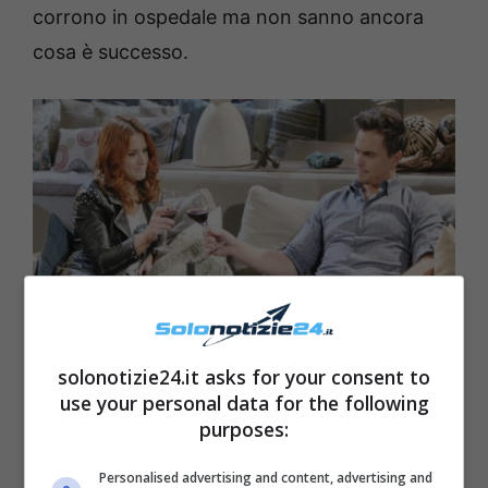
corrono in ospedale ma non sanno ancora
cosa è successo.
solonotizie24.it asks for your consent to
use your personal data for the following
Beautiful-Solonotizie-24
purposes:
Personalised advertising and content, advertising and