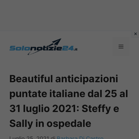
Vai
al
MENU
contenuto
Beautiful anticipazioni
puntate italiane dal 25 al
31 luglio 2021: Steffy e
Sally in ospedale
Luglio 25, 2021
di
Barbara Di Castro