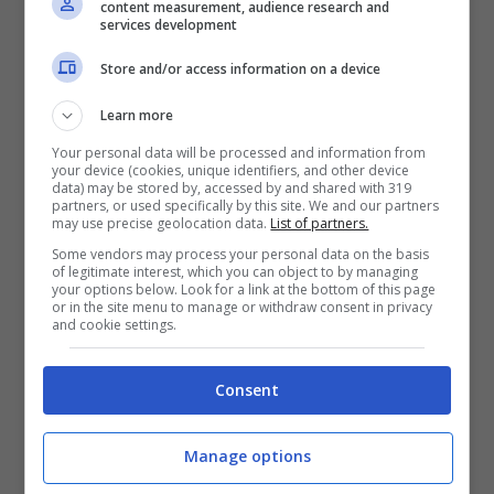
content measurement, audience research and
services development
Store and/or access information on a device
Learn more
Your personal data will be processed and information from
your device (cookies, unique identifiers, and other device
data) may be stored by, accessed by and shared with 319
partners, or used specifically by this site. We and our partners
may use precise geolocation data.
List of partners.
Some vendors may process your personal data on the basis
Leggi anche
->
Beautiful, Brooke
of legitimate interest, which you can object to by managing
your options below. Look for a link at the bottom of this page
or in the site menu to manage or withdraw consent in privacy
anticipazioni americane: pronta
and cookie settings.
a tutto, piano diabolico
Consent
Beautiful, la confessione di
Manage options
Bill Spencer