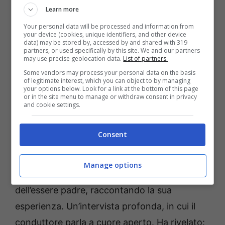
Learn more
Your personal data will be processed and information from
your device (cookies, unique identifiers, and other device
data) may be stored by, accessed by and shared with 319
Leggi anche —–>
Albano e Loredana pronti ad
partners, or used specifically by this site. We and our partners
may use precise geolocation data.
List of partners.
allargare la famiglia: gioia a Cellino
Some vendors may process your personal data on the basis
of legitimate interest, which you can object to by managing
your options below. Look for a link at the bottom of this page
Stefano De Martino e la sua
or in the site menu to manage or withdraw consent in privacy
and cookie settings.
vita privata
Consent
In una recente intervista rilasciata a
Vanity
Fair
– in copertina insieme a suo figlio
Manage options
Santiago – Stefano De Martino ha parlato
dell’essere padre, raccontando la sua
esperienza. Un’intervista profonda, in cui il
conduttore parla a cuore aperto. Ha rivelato: