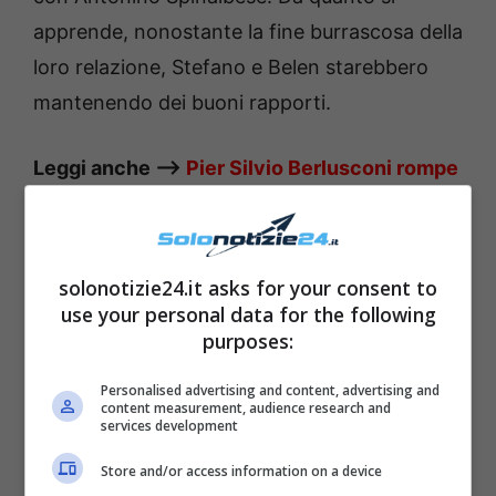
apprende, nonostante la fine burrascosa della
loro relazione, Stefano e Belen starebbero
mantenendo dei buoni rapporti.
Leggi anche —–>
Pier Silvio Berlusconi rompe
il silenzio: “Questi i sentimenti che ho
sempre nutrito…”
solonotizie24.it asks for your consent to
use your personal data for the following
purposes:
Personalised advertising and content, advertising and
content measurement, audience research and
services development
Store and/or access information on a device