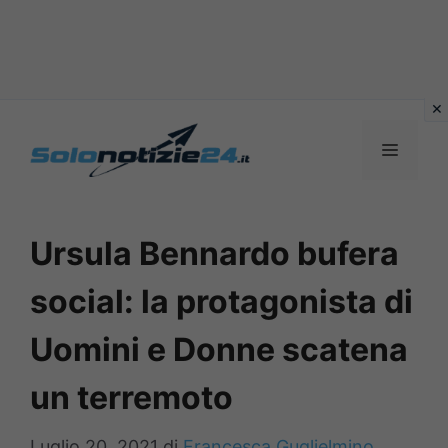
Vai
al
MENU
contenuto
Ursula Bennardo bufera
social: la protagonista di
Uomini e Donne scatena
un terremoto
Luglio 20, 2021
di
Francesca Guglielmino