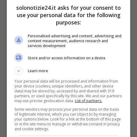
LEGGI ANCHE
->
“Matrimonio ma
solonotizie24.it asks for your consent to
use your personal data for the following
a una condizione”, Silvia
purposes:
Toffanin e Pier Silvio Berlusconi:
Personalised advertising and content, advertising and
content measurement, audience research and
dopo anni d’amore e due figli
services development
arriva il “si”
Store and/or access information on a device
Learn more
LEGGI ANCHE
->
Yari Carrisi,
Your personal data will be processed and information from
your device (cookies, unique identifiers, and other device
confessioni bollenti su Naike
data) may be stored by, accessed by and shared with 319
partners, or used specifically by this site. We and our partners
may use precise geolocation data.
List of partners.
Rivelli: i dettagli sull’ex figlio di
Some vendors may process your personal data on the basis
Albano e Romina
of legitimate interest, which you can object to by managing
your options below. Look for a link at the bottom of this page
or in the site menu to manage or withdraw consent in privacy
and cookie settings.
La bufera sui social per Ursula