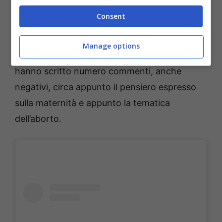
Bennardo
Consent
Il
post condiviso da Ursula Bennardo
ha
Manage options
inevitabilmente scatenato le ire del web che
hanno scritto numero commenti, anche
negativi, circa appunto il pensiero espresso
sulla maternità e appunto la tematica
dell’aborto.