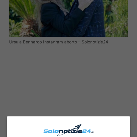
Ursula Bennardo Instagram aborto – Solonotizie24