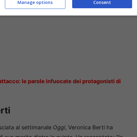
Manage options
Consent
attacco: le parole infuocate dei protagonisti di
rti
sciata al settimanale
Oggi
, Veronica Berti ha