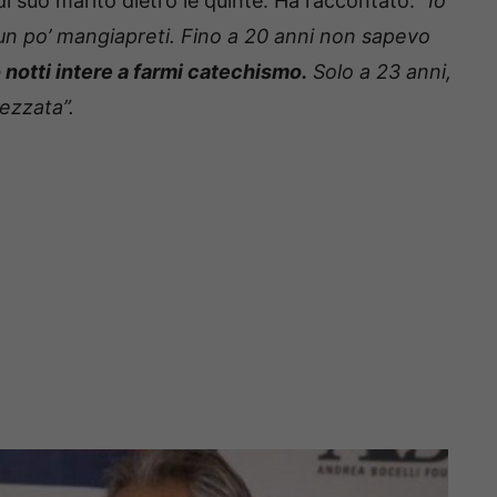
di suo marito dietro le quinte. Ha raccontato:
“Io
, un po’ mangiapreti. Fino a 20 anni non sapevo
notti intere a farmi catechismo.
Solo a 23 anni,
ezzata”.