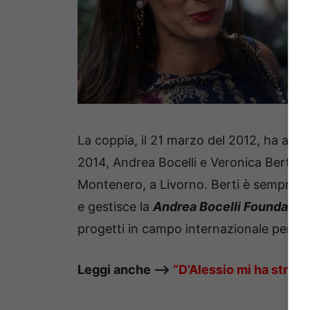
La coppia, il 21 marzo del 2012, ha avut
2014, Andrea Bocelli e Veronica Berti so
Montenero, a Livorno. Berti è sempre al 
e gestisce la
Andrea Bocelli Foundatio
progetti in campo internazionale per c
Leggi anche —–>
“D’Alessio mi ha stravol