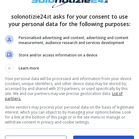
solonotizie24.it asks for your consent to use
your personal data for the following purposes:
Personalised advertising and content, advertising and content
measurement, audience research and services development
Store and/or access information on a device
o una bimba, Virginia. Nello stesso giorno, nel
Learn more
no convolati a nozze presso il Santuario di
Your personal data will be processed and information from your device
fianco di suo marito, coordina le sue esibizioni
(cookies, unique identifiers, and other device data) may be stored by,
accessed by and shared with 319 partners, or used specifically by this
n
. Questa fondazione finanzia dal 2011 numerosi
site. We and our partners may use precise geolocation data.
List of
partners.
ombattere povertà e disuguaglianze.
Some vendors may process your personal data on the basis of legitimate
interest, which you can object to by managing your options below. Look
for a link at the bottom of this page or in the site menu to manage or
to la vita” | La confessione della ballerina
withdraw consent in privacy and cookie settings.