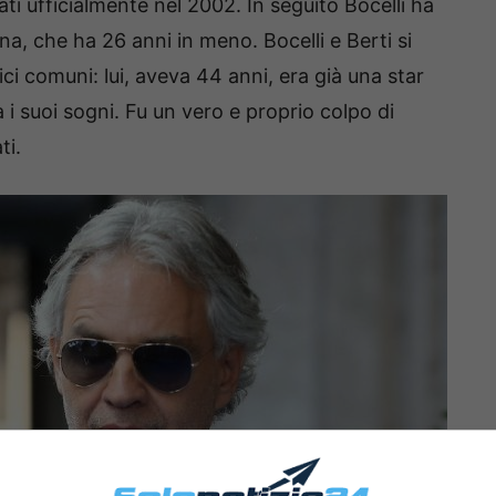
ti ufficialmente nel 2002. In seguito Bocelli ha
a, che ha 26 anni in meno. Bocelli e Berti si
i comuni: lui, aveva 44 anni, era già una star
 i suoi sogni. Fu un vero e proprio colpo di
ti.