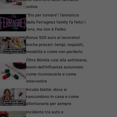
online
“Sto per tornare”: l’annuncio
dalla Ferragnez family fa felici i
fans, ma non è Fedez
Bonus 500 euro ai lavoratori
anche precari: tempi, requisiti,
modalità e come non perderlo
Oltre 80mila casi alla settimana,
boom dell’influenza autunnale:
come riconoscerla e come
intervenire
Incubo blatte: dove si
nascondono in casa e come
allontanarle per sempre
Incidente tra auto e