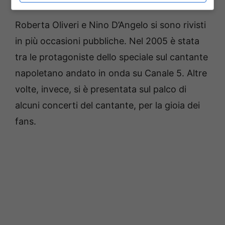
Roberta Oliveri e Nino D’Angelo si sono rivisti
in più occasioni pubbliche. Nel 2005 è stata
tra le protagoniste dello speciale sul cantante
napoletano andato in onda su Canale 5. Altre
volte, invece, si è presentata sul palco di
alcuni concerti del cantante, per la gioia dei
fans.