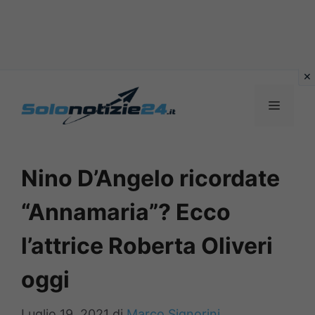
Vai
al
MENU
contenuto
Nino D’Angelo ricordate
“Annamaria”? Ecco
l’attrice Roberta Oliveri
oggi
Luglio 19, 2021
di
Marco Signorini