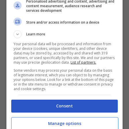
Personalised advertising and content, advertising and
content measurement, audience research and
services development
Store and/or access information on a device
Learn more
Your personal data will be processed and information from
your device (cookies, unique identifiers, and other device
data) may be stored by, accessed by and shared with 319
partners, or used specifically by this site. We and our partners
may use precise geolocation data.
List of partners.
Some vendors may process your personal data on the basis
of legitimate interest, which you can object to by managing
your options below. Look for a link at the bottom of this page
or in the site menu to manage or withdraw consent in privacy
and cookie settings.
Leggi anche —–>
Elisa Isoardi e l’addio a La
Prova del Cuoco: “Settimane di terrore,
Consent
piango ancora se penso a…”
Manage options
Un legame strettissimo