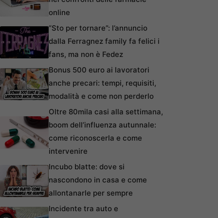
online
“Sto per tornare”: l’annuncio
dalla Ferragnez family fa felici i
fans, ma non è Fedez
Bonus 500 euro ai lavoratori
anche precari: tempi, requisiti,
modalità e come non perderlo
Oltre 80mila casi alla settimana,
boom dell’influenza autunnale:
come riconoscerla e come
intervenire
Incubo blatte: dove si
nascondono in casa e come
allontanarle per sempre
Incidente tra auto e