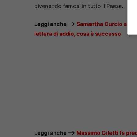
divenendo famosi in tutto il Paese.
Leggi anche —–>
Samantha Curcio e Aless
lettera di addio, cosa è successo
Leggi anche —–>
Massimo Giletti fa pre