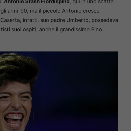
di
Antonio Stash Fiordispino
, qui in uno scatto
gli anni ’90, ma il piccolo Antonio cresce
A Caserta, infatti, suo padre Umberto, possedeva
rtisti suoi ospiti, anche il grandissimo Pino