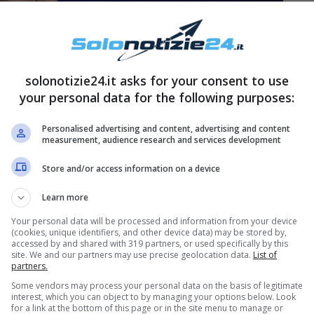
solonotizie24.it asks for your consent to use
your personal data for the following purposes:
Personalised advertising and content, advertising and content
measurement, audience research and services development
Store and/or access information on a device
 diventare un giorno un grande musicista, ma
lano. Inizialmente si iscrive alla Facoltà di Pittura
Learn more
ogie. In seguito si trasferisce a Londra dove
Your personal data will be processed and information from your device
(cookies, unique identifiers, and other device data) may be stored by,
tica certo il suo grande sogno e impara a
accessed by and shared with 319 partners, or used specifically by this
site. We and our partners may use precise geolocation data.
List of
th e le percussioni. Nel 2010 la grande svolta:
partners.
spino e l’amico Daniele Mona, fonda la sua band.
Some vendors may process your personal data on the basis of legitimate
interest, which you can object to by managing your options below. Look
vincono la 14esima edizione del talent di
Amici
,
for a link at the bottom of this page or in the site menu to manage or