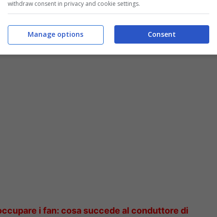
withdraw consent in privacy and cookie settings.
Manage options
Consent
io, è finita: l’ex tronista scrive una lunga
occupare i fan: cosa succede al conduttore di