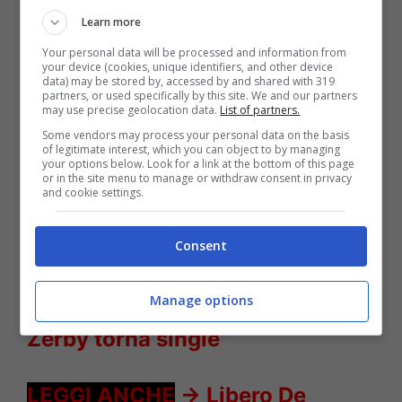
Learn more
Your personal data will be processed and information from
your device (cookies, unique identifiers, and other device
data) may be stored by, accessed by and shared with 319
partners, or used specifically by this site. We and our partners
may use precise geolocation data.
List of partners.
Some vendors may process your personal data on the basis
of legitimate interest, which you can object to by managing
your options below. Look for a link at the bottom of this page
Orietta Berti The Voice Senior – Solonotizie24
or in the site menu to manage or withdraw consent in privacy
and cookie settings.
LEGGI ANCHE
->
Il gossip: dove
Consent
vive Fabio Fazio, Raoul Bova
figlio 20enne bellissimo, Rudy
Manage options
Zerby torna single
LEGGI ANCHE
->
Libero De