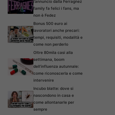
l’annuncio dalla Ferragnez
family fa felici i fans, ma
non è Fedez
Bonus 500 euro ai
lavoratori anche precari:
tempi, requisiti, modalità e
come non perderlo
Oltre 80mila casi alla
settimana, boom
dell’influenza autunnale:
come riconoscerla e come
intervenire
Incubo blatte: dove si
nascondono in casa e
come allontanarle per
sempre