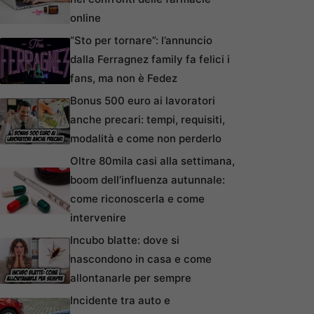
online
“Sto per tornare”: l’annuncio
dalla Ferragnez family fa felici i
fans, ma non è Fedez
Bonus 500 euro ai lavoratori
anche precari: tempi, requisiti,
modalità e come non perderlo
Oltre 80mila casi alla settimana,
boom dell’influenza autunnale:
come riconoscerla e come
intervenire
Incubo blatte: dove si
nascondono in casa e come
allontanarle per sempre
Incidente tra auto e