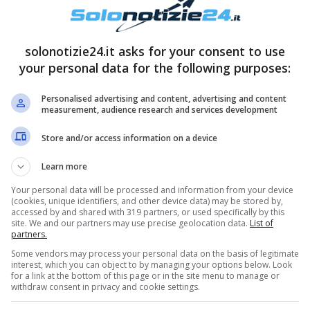
solonotizie24.it asks for your consent to use
your personal data for the following purposes:
Personalised advertising and content, advertising and content
measurement, audience research and services development
Store and/or access information on a device
fatte di
Giuseppe
, il quale, in extremis ha
Learn more
nziari. Ma questa volta dovrà fare i conti con sua
tta la verità circa il suo tradimento in
Your personal data will be processed and information from your device
(cookies, unique identifiers, and other device data) may be stored by,
era, nella scorsa stagione, dalla donna che ha
accessed by and shared with 319 partners, or used specifically by this
site. We and our partners may use precise geolocation data.
List of
iuscito a tenere all’oscuro della vicenda sua
partners.
Some vendors may process your personal data on the basis of legitimate
arà viva nel corso della nuova stagione, recandosi
interest, which you can object to by managing your options below. Look
for a link at the bottom of this page or in the site menu to manage or
 tutta la verità sui tradimenti di Giuseppe, ma
withdraw consent in privacy and cookie settings.
che settimana dalla città meneghina.