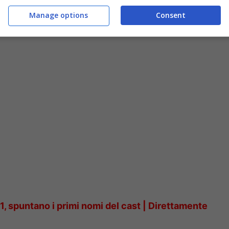
Manage options
Consent
| Pier Silvio Berlusconi, arrivata la proposta a
, spuntano i primi nomi del cast | Direttamente