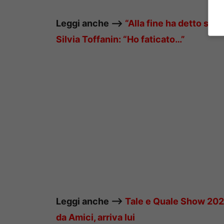
Leggi anche —–>
“Alla fine ha detto si” 
Silvia Toffanin: “Ho faticato…”
Leggi anche —–>
Tale e Quale Show 2021
da Amici, arriva lui