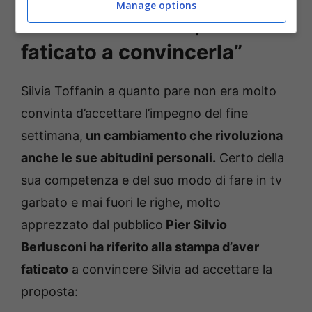
Manage options
“Silvia non voleva, ho
faticato a convincerla”
Silvia Toffanin a quanto pare non era molto
convinta d’accettare l’impegno del fine
settimana,
un cambiamento che rivoluziona
anche le sue abitudini personali.
Certo della
sua competenza e del suo modo di fare in tv
garbato e mai fuori le righe, molto
apprezzato dal pubblico
Pier Silvio
Berlusconi ha riferito alla stampa d’aver
faticato
a convincere Silvia ad accettare la
proposta: