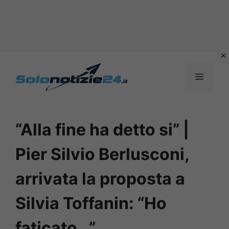
Vai
al
MENU
contenuto
“Alla fine ha detto si” |
Pier Silvio Berlusconi,
arrivata la proposta a
Silvia Toffanin: “Ho
faticato…”