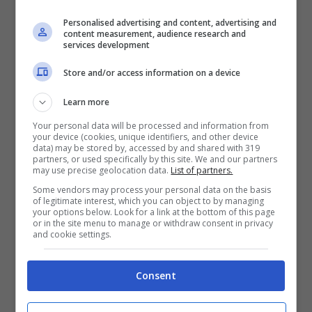
Personalised advertising and content, advertising and
content measurement, audience research and
services development
Store and/or access information on a device
Learn more
Your personal data will be processed and information from
your device (cookies, unique identifiers, and other device
data) may be stored by, accessed by and shared with 319
partners, or used specifically by this site. We and our partners
may use precise geolocation data.
List of partners.
Some vendors may process your personal data on the basis
of legitimate interest, which you can object to by managing
LEGGI ANCHE ->
Silvia Toffanin,
your options below. Look for a link at the bottom of this page
or in the site menu to manage or withdraw consent in privacy
svelato il segreto di Mediaset:
and cookie settings.
Perchè i vip vanno a Verissimo
Consent
Pier Silvio Berlusconi: