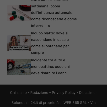
settimana, boom
dell’influenza autunnale:
come riconoscerla e come
intervenire
Incubo blatte: dove si
nascondono in casa e
come allontanarle per
sempre
Incidente tra auto e
monopattino: ecco chi
deve risarcire i danni
Chi siamo
-
Redazione
-
Privacy Policy
-
Disclaimer
Solonotizie24.it di proprietà di WEB 365 SRL - Via