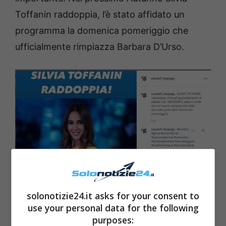
Toffanin raddoppia, l’è stato affidato un
programma la domenica pomeriggio che
ufficialmente rimpiazza Barbara D’Urso.
solonotizie24.it asks for your consent to
use your personal data for the following
Silvia Toffanin fonte Instagram
purposes: