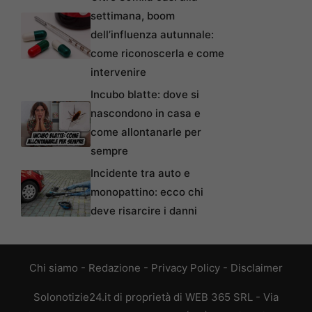
settimana, boom
dell’influenza autunnale:
come riconoscerla e come
intervenire
Incubo blatte: dove si
nascondono in casa e
come allontanarle per
sempre
Incidente tra auto e
monopattino: ecco chi
deve risarcire i danni
Chi siamo
-
Redazione
-
Privacy Policy
-
Disclaimer
Solonotizie24.it di proprietà di WEB 365 SRL - Via