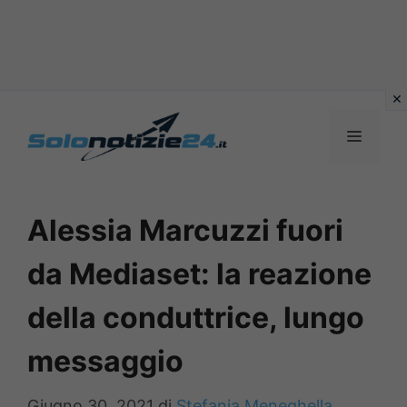
Vai
al
MENU
contenuto
Alessia Marcuzzi fuori
da Mediaset: la reazione
della conduttrice, lungo
messaggio
Giugno 30, 2021
di
Stefania Meneghella