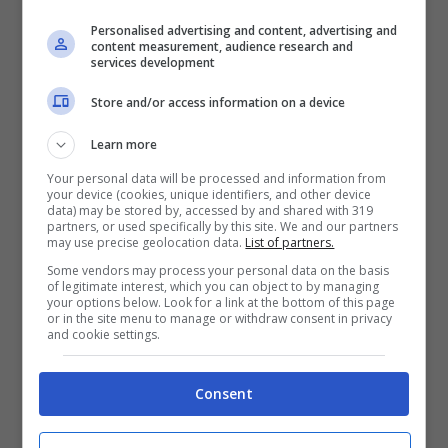
Personalised advertising and content, advertising and
“
Dopo 25 anni in Mediaset
“, ha continuato
content measurement, audience research and
services development
poi la conduttrice, “
ho deciso di prendermi
un momento per me
, perché non riesco più
Store and/or access information on a device
ad immaginarmi nei programmi che mi
Learn more
venivano proposti
“. La Marcuzzi ha così
Your personal data will be processed and information from
your device (cookies, unique identifiers, and other device
dichiarato di aver deciso di
comunicare
data) may be stored by, accessed by and shared with 319
partners, or used specifically by this site. We and our partners
all’Editore e all’Azienda di voler andare via
may use precise geolocation data.
List of partners.
dal palinsesto; ovviamente, non
Some vendors may process your personal data on the basis
of legitimate interest, which you can object to by managing
mancheranno la
stima
e l’
affetto
nei loro
your options below. Look for a link at the bottom of this page
or in the site menu to manage or withdraw consent in privacy
confronti, oltre che un completo
and cookie settings.
ringraziamento
per la
fiducia
che essi hanno
sempre posto nei suoi confronti.
Consent