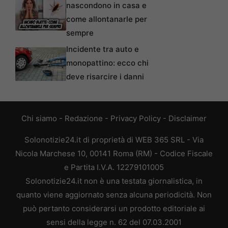
nascondono in casa e
come allontanarle per
sempre
Incidente tra auto e
monopattino: ecco chi
deve risarcire i danni
Chi siamo
-
Redazione
-
Privacy Policy
-
Disclaimer
Solonotizie24.it di proprietà di WEB 365 SRL - Via
Nicola Marchese 10, 00141 Roma (RM) - Codice Fiscale
e Partita I.V.A. 12279101005
Solonotizie24.it non è una testata giornalistica, in
quanto viene aggiornato senza alcuna periodicità. Non
può pertanto considerarsi un prodotto editoriale ai
sensi della legge n. 62 del 07.03.2001