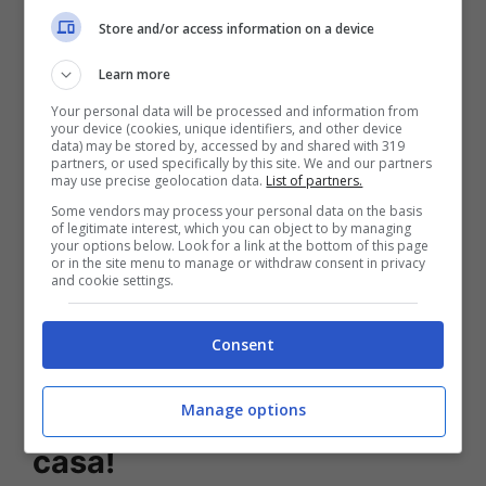
Store and/or access information on a device
Learn more
Your personal data will be processed and information from
your device (cookies, unique identifiers, and other device
data) may be stored by, accessed by and shared with 319
partners, or used specifically by this site. We and our partners
may use precise geolocation data.
List of partners.
Some vendors may process your personal data on the basis
of legitimate interest, which you can object to by managing
your options below. Look for a link at the bottom of this page
or in the site menu to manage or withdraw consent in privacy
Leggi anche —->
Alessia Marcuzzi stop a Le
and cookie settings.
Iene | la conduttrice salta la puntata, ecco il
Consent
motivo
Alessia Marcuzzi passione
Manage options
casa!