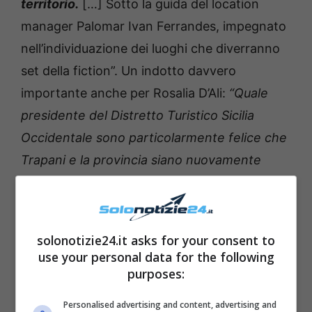
territorio.
[…] Sotto la guida del location
manager Palomar Ivan Ferrandes, impegnato
nell’individuazione dei luoghi che diverranno
set della fiction”. Un indotto davvero
importante anche per Rosalia D’Ali:
“Quale
presidente del Distretto Turistico Sicilia
Occidentale sono particolarmente felice che
Trapani e la provincia siano nuovamente
protagoniste di una fiction molto amata dal
pubblico.
West of Sicily non è solo una
destinazione turistica. Ma un vero e proprio
solonotizie24.it asks for your consent to
brand in grado di attirare investimenti,
use your personal data for the following
attenzioni e curiosità in Italia e non solo”.
purposes:
Personalised advertising and content, advertising and