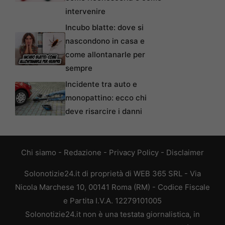
intervenire
Incubo blatte: dove si
nascondono in casa e
come allontanarle per
sempre
Incidente tra auto e
monopattino: ecco chi
deve risarcire i danni
Chi siamo
-
Redazione
-
Privacy Policy
-
Disclaimer
Solonotizie24.it di proprietà di WEB 365 SRL - Via
Nicola Marchese 10, 00141 Roma (RM) - Codice Fiscale
e Partita I.V.A. 12279101005
Solonotizie24.it non è una testata giornalistica, in