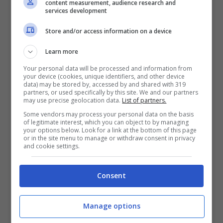
Leggi anche ——>
Anna Tatangelo vacanze a
content measurement, audience research and
services development
Sorrento, ma non sarebbe sola: “Nello stesso
Store and/or access information on a device
albergo di…”
Learn more
Your personal data will be processed and information from
your device (cookies, unique identifiers, and other device
data) may be stored by, accessed by and shared with 319
partners, or used specifically by this site. We and our partners
may use precise geolocation data.
List of partners.
Some vendors may process your personal data on the basis
of legitimate interest, which you can object to by managing
your options below. Look for a link at the bottom of this page
or in the site menu to manage or withdraw consent in privacy
and cookie settings.
Consent
Leggi anche ——>
“C’è stato un bacio tra noi”,
Manage options
Rosalinda Cannavò confessione pericolosa,