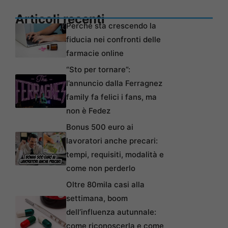
Articoli recenti
Perché sta crescendo la
fiducia nei confronti delle
farmacie online
“Sto per tornare”:
l’annuncio dalla Ferragnez
family fa felici i fans, ma
non è Fedez
Bonus 500 euro ai
lavoratori anche precari:
tempi, requisiti, modalità e
come non perderlo
Oltre 80mila casi alla
settimana, boom
dell’influenza autunnale:
come riconoscerla e come