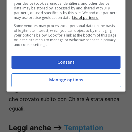
your device (cookies, unique identifiers, and other device
piaciuti immediatamente.
Davide
nel suo
data) may be stored by, accessed by and shared with 319
partners, or used specifically by this site. We and our partners
percorso all’interno dello studio di
Uomini e
may use precise geolocation data.
List of partners.
Donne
ha avuto modo di conoscere anche
Some vendors may process your personal data on the basis
of legitimate interest, which you can object to by managing
Beatrice con la quale ha stretto un rapporto
your options below. Look for a link at the bottom of this page
or in the site menu to manage or withdraw consent in privacy
di affetto, ma l’amore porta il nome di Chiara
and cookie settings.
e per lui, è stato cos’ sin dall’inizio.
Consent
Anche se infatti il bel
tronista
ha avuto una
Manage options
particolare simpatia per
Beatrice,
non ha mai
negato che l’attrazione sia fisica che mentale
che provato subito con Chiara è stata senza
eguali.
Leggi anche —->
Temptation