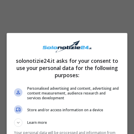
solonotizie24.it asks for your consent to
use your personal data for the following
purposes:
Uomini e Donne, Chiara e
Personalised advertising and content, advertising and
content measurement, audience research and
services development
Davide protagonisti di
Store and/or access information on a device
questa calda estate
Learn more
L’ex tronista e la corteggiatrice ci sono
Your personal data will be processed and information from