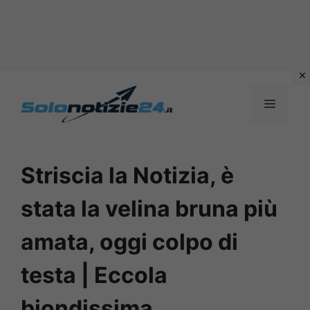
Vai
al
MENU
contenuto
Striscia la Notizia, è
stata la velina bruna più
amata, oggi colpo di
testa | Eccola
biondissima