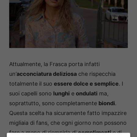
Attualmente, la Frasca porta infatti
un’
acconciatura deliziosa
che rispecchia
totalmente il suo
essere dolce e semplice
. I
suoi capelli sono
lunghi
e
ondulati
ma,
soprattutto, sono completamente
biondi
.
Questa scelta ha sicuramente fatto impazzire
migliaia di fans, che ogni giorno non possono
fare a meno di riempirla di
complimenti
e di