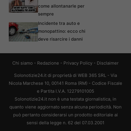
come allontanarle per
sempre
Incidente tra auto e
monopattino: ecco chi
deve risarcire i danni
Chi siamo
-
Redazione
-
Privacy Policy
-
Disclaimer
Solonotizie24.it di proprietà di WEB 365 SRL - Via
Nicola Marchese 10, 00141 Roma (RM) - Codice Fiscale
e Partita I.V.A. 12279101005
Solonotizie24.it non è una testata giornalistica, in
quanto viene aggiornato senza alcuna periodicità. Non
può pertanto considerarsi un prodotto editoriale ai
sensi della legge n. 62 del 07.03.2001