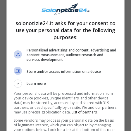
commentare la sua sempre presente
bellezza
.
solonotizie24.it asks for your consent to
use your personal data for the following
purposes:
Personalised advertising and content, advertising and
content measurement, audience research and
services development
Store and/or access information on a device
Learn more
Your personal data will be processed and information from
your device (cookies, unique identifiers, and other device
data) may be stored by, accessed by and shared with 319
partners, or used specifically by this site. We and our partners
La vita privata di Ludovica Meral
may use precise geolocation data.
List of partners.
Some vendors may process your personal data on the basis
Frasca
of legitimate interest, which you can object to by managing
your options below. Look for a link at the bottom of this page