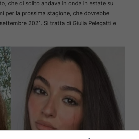
, che di solito andava in onda in estate su
mi per la prossima stagione, che dovrebbe
settembre 2021. Si tratta di Giulia Pelegatti e