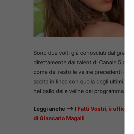
Sono due volti già conosciuti dal gran
direttamente dal talent di Canale 5 di Ma
come del resto le veline precedenti – v
scelta in linea con quella degli ultimi an
nel ballo delle veline del programma.
Leggi anche —–>
I Fatti Vostri, è uffici
di Giancarlo Magalli