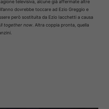
tagione televisiva, alcune già affermate altre
 dell’anno dovrebbe toccare ad Ezio Greggio e
sere però sostituita da Ezio Iacchetti a causa
ll together now
. Altra coppia pronta, quella
nzini.