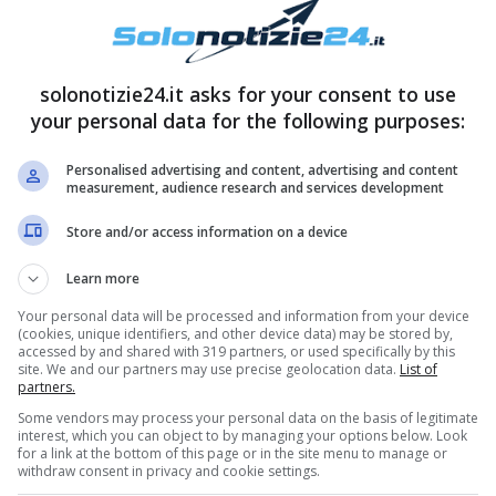
solonotizie24.it asks for your consent to use
your personal data for the following purposes:
Personalised advertising and content, advertising and content
measurement, audience research and services development
de pubblico, dal momento che arrivano
ria De Filippi,
Amici
. Ballerine professioniste –
Store and/or access information on a device
erranno ben presto presentate ufficialmente. Una
Learn more
ni, ovvero di valorizzare sempre di più la bravura
Your personal data will be processed and information from your device
(cookies, unique identifiers, and other device data) may be stored by,
accessed by and shared with 319 partners, or used specifically by this
site. We and our partners may use precise geolocation data.
List of
partners.
ale: ecco chi è la nuova conduttrice dopo l’addio
Some vendors may process your personal data on the basis of legitimate
interest, which you can object to by managing your options below. Look
for a link at the bottom of this page or in the site menu to manage or
withdraw consent in privacy and cookie settings.