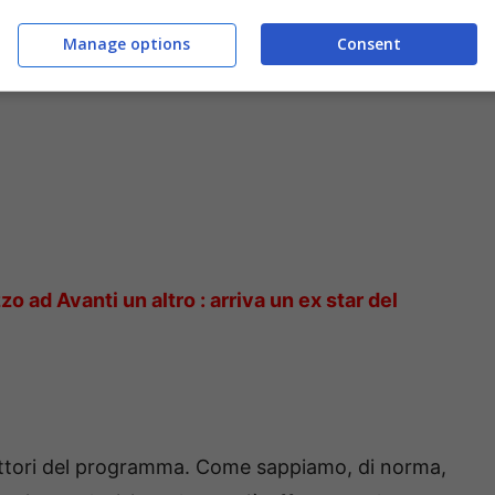
Manage options
Consent
o ad Avanti un altro : arriva un ex star del
uttori del programma. Come sappiamo, di norma,