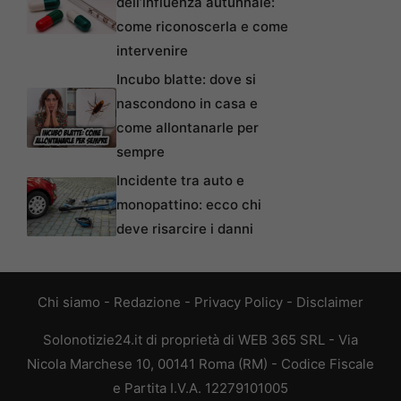
dell’influenza autunnale:
come riconoscerla e come
intervenire
Incubo blatte: dove si
nascondono in casa e
come allontanarle per
sempre
Incidente tra auto e
monopattino: ecco chi
deve risarcire i danni
Chi siamo
-
Redazione
-
Privacy Policy
-
Disclaimer
Solonotizie24.it di proprietà di WEB 365 SRL - Via
Nicola Marchese 10, 00141 Roma (RM) - Codice Fiscale
e Partita I.V.A. 12279101005