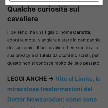
Qualche curiosità sul
cavaliere
Il bel Nino, ha una figlia di nome
Carlotta,
adora le moto, viaggiare e stare in compagnia
dei suoi amici. Il bel cavaliere tiene molto alla
sua privacy e la tutela da occhi indiscreti, per
questo non si conosce molto del suo passato.
LEGGI ANCHE ->
Vite al Limite, le
miracolose trasformazioni del
Dottor Nowzaradan: come sono