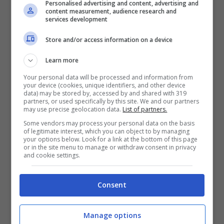
Personalised advertising and content, advertising and
content measurement, audience research and
dal suo profilo Instagram, non ha ancora
services development
trovato una donna che gli faccia battere il
Store and/or access information on a device
cuore. Eccolo in questa foto recente, non è
Learn more
cambiato affatto!
Your personal data will be processed and information from
your device (cookies, unique identifiers, and other device
data) may be stored by, accessed by and shared with 319
partners, or used specifically by this site. We and our partners
may use precise geolocation data.
List of partners.
Some vendors may process your personal data on the basis
of legitimate interest, which you can object to by managing
your options below. Look for a link at the bottom of this page
or in the site menu to manage or withdraw consent in privacy
and cookie settings.
Consent
Manage options