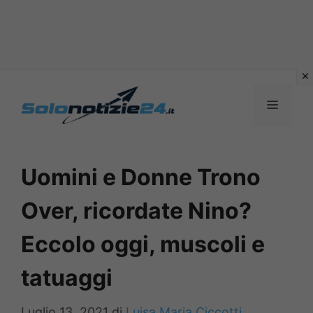
Vai
al
MENU
contenuto
Uomini e Donne Trono
Over, ricordate Nino?
Eccolo oggi, muscoli e
tatuaggi
Luglio 13, 2021
di
Luisa Maria Ciccotti