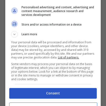
Personalised advertising and content, advertising and
content measurement, audience research and
services development
Store and/or access information on a device
Learn more
Your personal data will be processed and information from
your device (cookies, unique identifiers, and other device
data) may be stored by, accessed by and shared with 319
partners, or used specifically by this site. We and our partners
may use precise geolocation data.
List of partners.
Some vendors may process your personal data on the basis
Leggi anche
->
Roberto Farnesi,
of legitimate interest, which you can object to by managing
your options below. Look for a link at the bottom of this page
or in the site menu to manage or withdraw consent in privacy
spunta la foto da ragazzo:
and cookie settings.
com’era l’attore de Il Paradiso
Consent
delle Signore