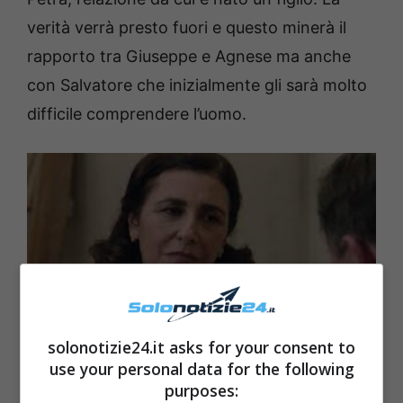
verità verrà presto fuori e questo minerà il
rapporto tra Giuseppe e Agnese ma anche
con Salvatore che inizialmente gli sarà molto
difficile comprendere l’uomo.
solonotizie24.it asks for your consent to
Il paradiso delle signore solonotizie24
use your personal data for the following
purposes: