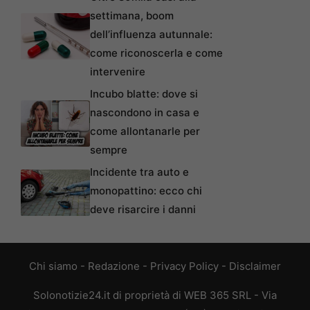
settimana, boom
dell’influenza autunnale:
come riconoscerla e come
intervenire
Incubo blatte: dove si
nascondono in casa e
come allontanarle per
sempre
Incidente tra auto e
monopattino: ecco chi
deve risarcire i danni
Chi siamo
-
Redazione
-
Privacy Policy
-
Disclaimer
Solonotizie24.it di proprietà di WEB 365 SRL - Via