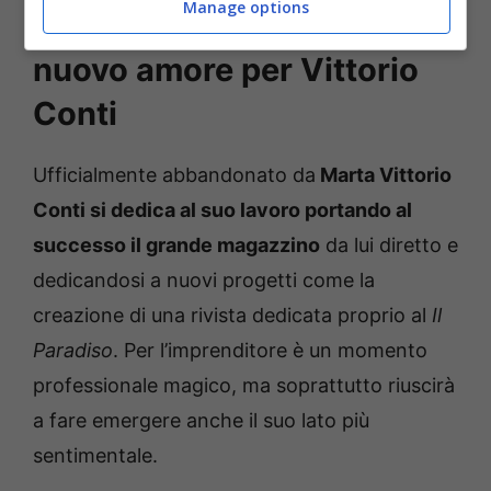
Manage options
Il Paradiso delle Signore,
nuovo amore per Vittorio
Conti
Ufficialmente abbandonato da
Marta Vittorio
Conti si dedica al suo lavoro portando al
successo il grande magazzino
da lui diretto e
dedicandosi a nuovi progetti come la
creazione di una rivista dedicata proprio al
Il
Paradiso
. Per l’imprenditore è un momento
professionale magico, ma soprattutto riuscirà
a fare emergere anche il suo lato più
sentimentale.