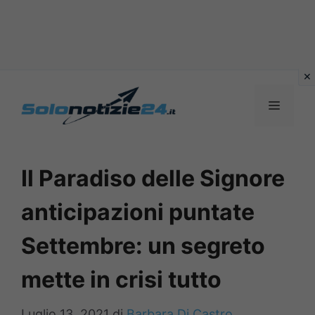
Vai
al
MENU
contenuto
Il Paradiso delle Signore
anticipazioni puntate
Settembre: un segreto
mette in crisi tutto
Luglio 13, 2021
di
Barbara Di Castro