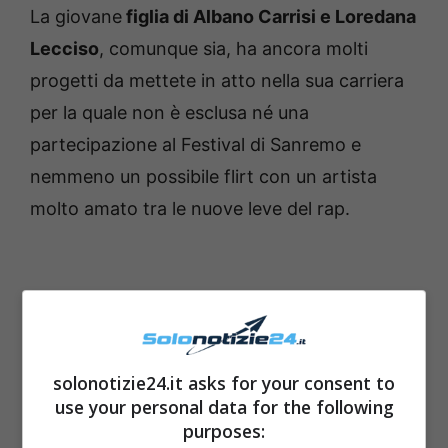
La giovane
figlia di Albano Carrisi e Loredana
Lecciso
, comunque sia, ha ancora molti
progetti da mettete in atto nella sua carriera
per la quale non è esclusa né una
partecipazione al Festival di Sanremo e
nemmeno un possibile flirt con un artista
molto amato tra le nuove leve del rap.
solonotizie24.it asks for your consent to
use your personal data for the following
purposes: