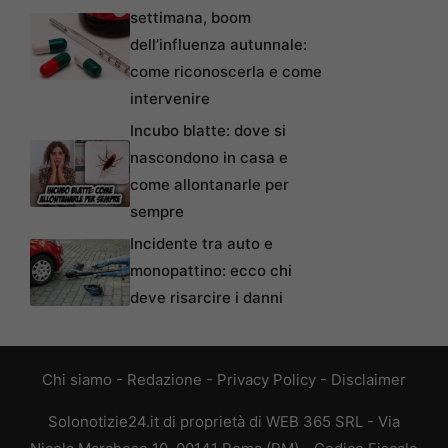
settimana, boom
dell’influenza autunnale:
come riconoscerla e come
intervenire
Incubo blatte: dove si
nascondono in casa e
come allontanarle per
sempre
Incidente tra auto e
monopattino: ecco chi
deve risarcire i danni
Chi siamo
-
Redazione
-
Privacy Policy
-
Disclaimer
Solonotizie24.it di proprietà di WEB 365 SRL - Via