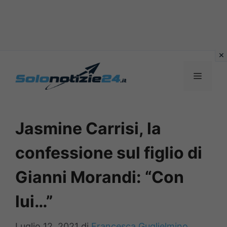
Vai
al
MENU
contenuto
Jasmine Carrisi, la
confessione sul figlio di
Gianni Morandi: “Con
lui…”
Luglio 12, 2021
di
Francesca Guglielmino