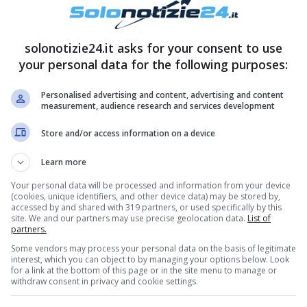
solonotizie24.it asks for your consent to use
your personal data for the following purposes:
Personalised advertising and content, advertising and content
measurement, audience research and services development
essaggio per lanciare la nuova versione del
Store and/or access information on a device
lici ed entusiasti di annunciarvi che è appena
Learn more
talentuosa Paula Fernandes.
Speriamo vi piaccia
ederlo”.
Your personal data will be processed and information from your device
(cookies, unique identifiers, and other device data) may be stored by,
accessed by and shared with 319 partners, or used specifically by this
site. We and our partners may use precise geolocation data.
List of
arga la famiglia | Gioia per l’ex del Grande
partners.
Some vendors may process your personal data on the basis of legitimate
interest, which you can object to by managing your options below. Look
for a link at the bottom of this page or in the site menu to manage or
withdraw consent in privacy and cookie settings.