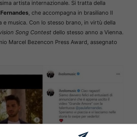
sima artista internazionale. Si tratta della
 Fernandes
, che accompagna in brasiliano Il
a e musica. Con lo stesso brano, in virtù della
vision Song Contest
dello stesso anno a Vienna.
 Premio Marcel Bezencon Press Award, assegnato