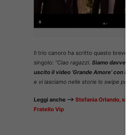
Il trio canoro ha scritto questo breve m
singolo:
“Ciao ragazzi.
Siamo davvero fe
uscito il video ‘Grande Amore’ con la 
e vi lasciamo nelle storie lo swipe per v
Leggi anche ——>
Stefania Orlando, si all
Fratello Vip