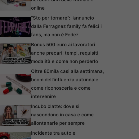
online
“Sto per tornare”: l’annuncio
dalla Ferragnez family fa felici i
fans, ma non è Fedez
Bonus 500 euro ai lavoratori
anche precari: tempi, requisiti,
modalità e come non perderlo
Oltre 80mila casi alla settimana,
boom dell’influenza autunnale:
come riconoscerla e come
intervenire
Incubo blatte: dove si
nascondono in casa e come
allontanarle per sempre
Incidente tra auto e