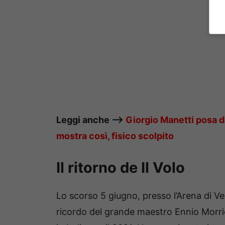
Leggi anche ——>
Giorgio Manetti posa d
mostra così, fisico scolpito
Il ritorno de Il Volo
Lo scorso 5 giugno, presso l’Arena di Vero
ricordo del grande maestro Ennio Morric