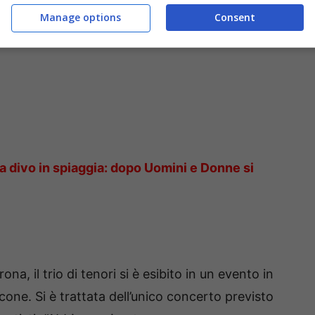
Manage options
Consent
a divo in spiaggia: dopo Uomini e Donne si
na, il trio di tenori si è esibito in un evento in
one. Si è trattata dell’unico concerto previsto