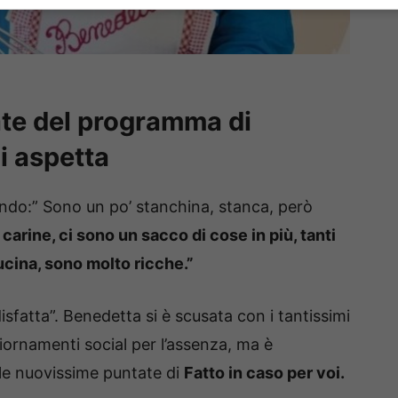
ate del programma di
i aspetta
ndo:” Sono un po’ stanchina, stanca, però
arine, ci sono un sacco di cose in più, tanti
 cucina, sono molto ricche.”
fatta”. Benedetta si è scusata con i tantissimi
iornamenti social per l’assenza, ma è
lle nuovissime puntate di
Fatto in caso per voi.