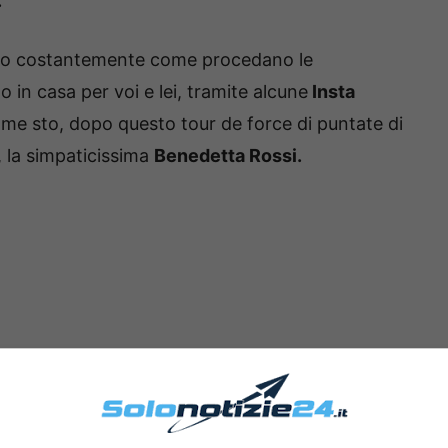
.
dono costantemente come procedano le
o in casa per voi e lei, tramite alcune
Insta
ome sto, dopo questo tour de force di puntate di
ì, la simpaticissima
Benedetta Rossi.