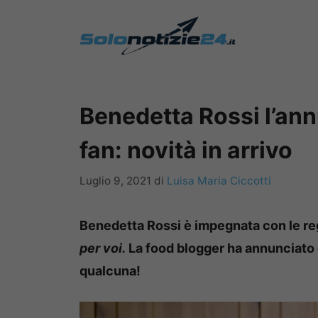
Vai
al
contenuto
Benedetta Rossi l’an
fan: novità in arrivo
Luglio 9, 2021
di
Luisa Maria Ciccotti
Benedetta Rossi è impegnata con le reg
per voi.
La fo
od blogger ha annunciato 
qualcuna!