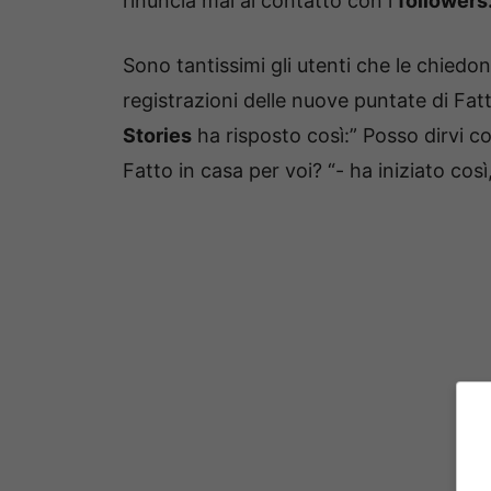
rinuncia mai al contatto con i
followers
Sono tantissimi gli utenti che le chie
registrazioni delle nuove puntate di Fatt
Stories
ha risposto così:” Posso dirvi c
Fatto in casa per voi? “- ha iniziato cos