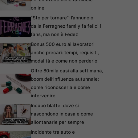
online
“Sto per tornare”: l’annuncio
dalla Ferragnez family fa felici i
fans, ma non è Fedez
Bonus 500 euro ai lavoratori
anche precari: tempi, requisiti,
modalità e come non perderlo
Oltre 80mila casi alla settimana,
boom dell’influenza autunnale:
come riconoscerla e come
intervenire
Incubo blatte: dove si
nascondono in casa e come
allontanarle per sempre
Incidente tra auto e