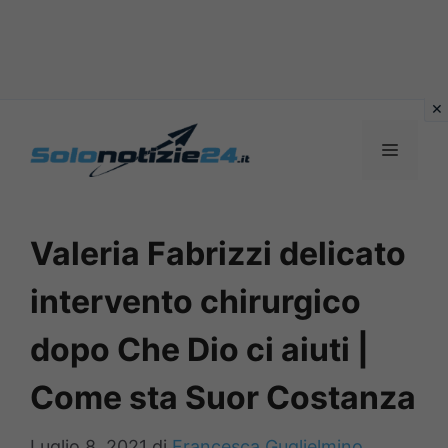
Vai
al
MENU
contenuto
Valeria Fabrizzi delicato
intervento chirurgico
dopo Che Dio ci aiuti |
Come sta Suor Costanza
Luglio 8, 2021
di
Francesca Guglielmino