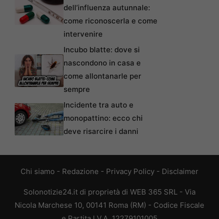
dell’influenza autunnale:
come riconoscerla e come
intervenire
Incubo blatte: dove si
nascondono in casa e
come allontanarle per
sempre
Incidente tra auto e
monopattino: ecco chi
deve risarcire i danni
Chi siamo
-
Redazione
-
Privacy Policy
-
Disclaimer
Solonotizie24.it di proprietà di WEB 365 SRL - Via
Nicola Marchese 10, 00141 Roma (RM) - Codice Fiscale
e Partita I.V.A. 12279101005