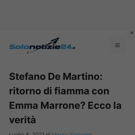
Vai
al
MENU
contenuto
Stefano De Martino:
ritorno di fiamma con
Emma Marrone? Ecco la
verità
Luglio 8, 2021
di
Marco Signorini