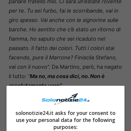
parlare fratello mio. Ci sarà un’estate rovente
per te. Tu sei furbo, fai le scorribande, vai in
giro spesso. Vai anche con le signorine sulle
barche. Ho sentito che c’è stato un ritorno di
fiamma, ho saputo che sei ricaduto nel
passato. Il fatto dei colori. Tutti i colori stai
facendo, pure il Marrone? Finiscila Stefano,
vai con il nuovo”.
De Martino, però, ha negato
il tutto:
“
Ma no, ma cosa dici, no. Non è
assolutamente vero”
.
Leggi anche ——>
Zorzi, il momento di intimità
a letto con Tommaso Stanzani finisce male |
solonotizie24.it asks for your consent to
use your personal data for the following
Il Video
purposes: