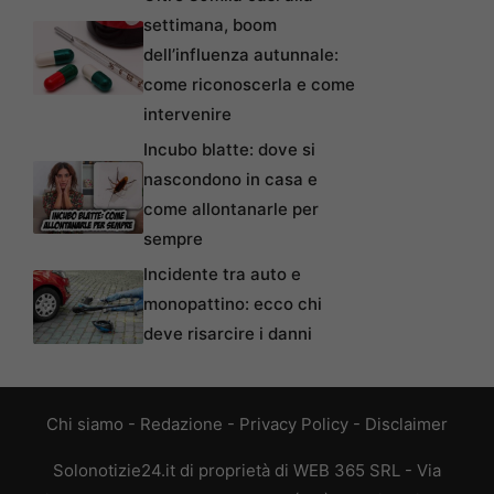
settimana, boom
dell’influenza autunnale:
come riconoscerla e come
intervenire
Incubo blatte: dove si
nascondono in casa e
come allontanarle per
sempre
Incidente tra auto e
monopattino: ecco chi
deve risarcire i danni
Chi siamo
-
Redazione
-
Privacy Policy
-
Disclaimer
Solonotizie24.it di proprietà di WEB 365 SRL - Via