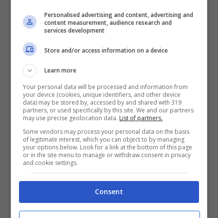
Personalised advertising and content, advertising and
content measurement, audience research and
services development
Store and/or access information on a device
Learn more
Your personal data will be processed and information from
your device (cookies, unique identifiers, and other device
data) may be stored by, accessed by and shared with 319
partners, or used specifically by this site. We and our partners
may use precise geolocation data.
List of partners.
Some vendors may process your personal data on the basis
of legitimate interest, which you can object to by managing
Leggi anche ——>
Vite al Limite, che fine hanno
your options below. Look for a link at the bottom of this page
or in the site menu to manage or withdraw consent in privacy
fatto le gemelle Brandi e Kandi: oggi
and cookie settings.
irriconoscibili
Consent
Una nuova fiamma per