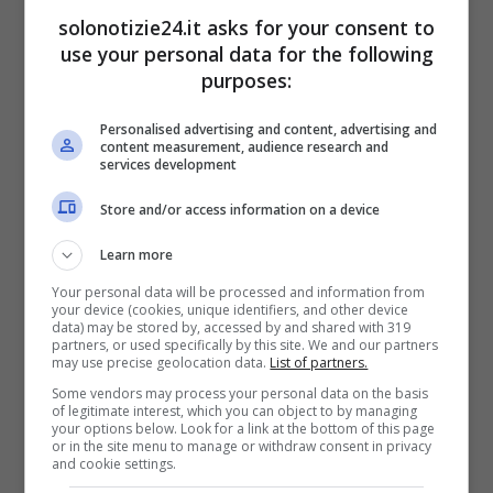
solonotizie24.it asks for your consent to
use your personal data for the following
purposes:
Personalised advertising and content, advertising and
content measurement, audience research and
services development
Nathaly e Andrea a
Store and/or access information on a device
‘Temptation Island Vip’:
Learn more
Your personal data will be processed and information from
com’è stata l’esperienza
your device (cookies, unique identifiers, and other device
data) may be stored by, accessed by and shared with 319
per l’ex coppia
partners, or used specifically by this site. We and our partners
may use precise geolocation data.
List of partners.
Some vendors may process your personal data on the basis
La Caldonazzo partecipò dunque al
of legitimate interest, which you can object to by managing
your options below. Look for a link at the bottom of this page
seguitissimo programma con l’ex fidanzato
or in the site menu to manage or withdraw consent in privacy
and cookie settings.
Andrea Ippolito
. La partecipazione della