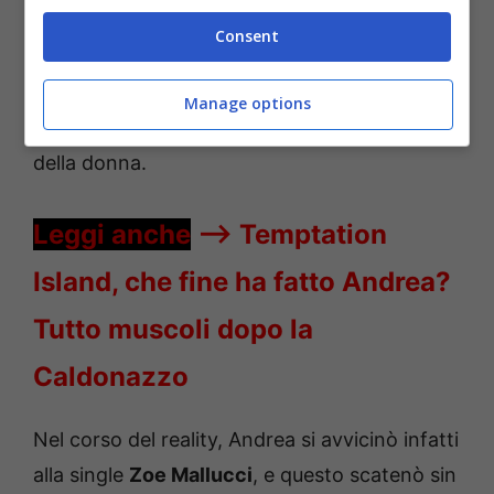
coppia è stata di certo molto
chiacchierata
,
Consent
e i due hanno deciso di
lasciarsi
malamente
dinnanzi all’ultimo
falò di confronto,
che ha
Manage options
potuto dunque evidenziare il
carattere forte
della donna.
Leggi anche
—->
Temptation
Island, che fine ha fatto Andrea?
Tutto muscoli dopo la
Caldonazzo
Nel corso del reality, Andrea si avvicinò infatti
alla single
Zoe Mallucci
, e questo scatenò sin