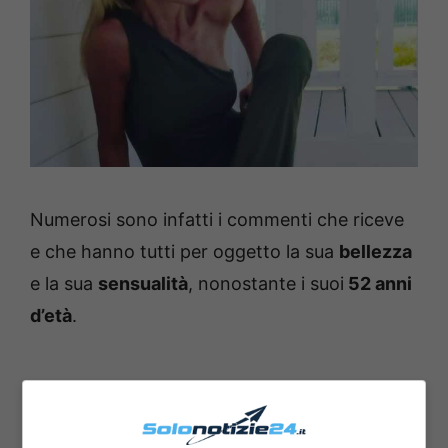
Numerosi sono infatti i commenti che riceve
e che hanno tutti per oggetto la sua
bellezza
e la sua
sensualità
, nonostante i suoi
52 anni
d’età
.