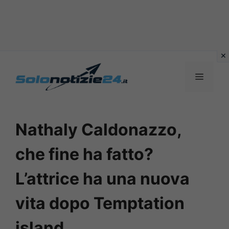
Vai
al
MENU
contenuto
Nathaly Caldonazzo,
che fine ha fatto?
L’attrice ha una nuova
vita dopo Temptation
island