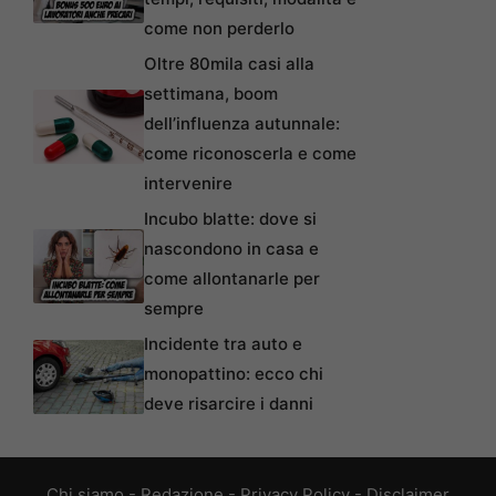
come non perderlo
Oltre 80mila casi alla
settimana, boom
dell’influenza autunnale:
come riconoscerla e come
intervenire
Incubo blatte: dove si
nascondono in casa e
come allontanarle per
sempre
Incidente tra auto e
monopattino: ecco chi
deve risarcire i danni
Chi siamo
-
Redazione
-
Privacy Policy
-
Disclaimer