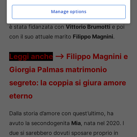
Bombardini
, da cui ha avuto la sua
Manage options
primogenita
Sofia
, nata nel 2008. In seguito,
è stata fidanzata con
Vittorio Brumotti
e poi
con il suo attuale marito
Filippo Magnini
.
Leggi anche
—->
Filippo Magnini e
Giorgia Palmas matrimonio
segreto: la coppia si giura amore
eterno
Dalla storia d’amore con quest’ultimo, ha
avuto la secondogenita
Mia
, nata nel 2020. I
due si sarebbero dovuti sposare proprio in