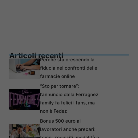
Articoli recenti
Perché sta crescendo la
fiducia nei confronti delle
farmacie online
“Sto per tornare”:
l’annuncio dalla Ferragnez
family fa felici i fans, ma
non è Fedez
Bonus 500 euro ai
lavoratori anche precari:
tempi, requisiti, modalità e