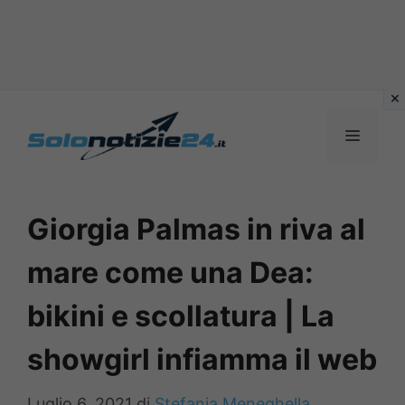
Vai
al
MENU
contenuto
Giorgia Palmas in riva al
mare come una Dea:
bikini e scollatura | La
showgirl infiamma il web
Luglio 6, 2021
di
Stefania Meneghella