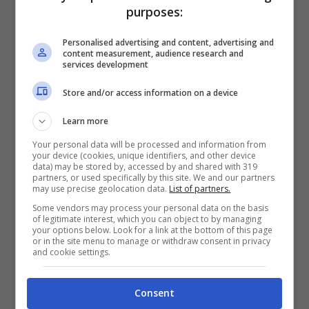
purposes:
Personalised advertising and content, advertising and
content measurement, audience research and
services development
Store and/or access information on a device
Learn more
Your personal data will be processed and information from
your device (cookies, unique identifiers, and other device
data) may be stored by, accessed by and shared with 319
partners, or used specifically by this site. We and our partners
may use precise geolocation data.
List of partners.
Some vendors may process your personal data on the basis
La vita privata di Giorgia
of legitimate interest, which you can object to by managing
your options below. Look for a link at the bottom of this page
Palmas
or in the site menu to manage or withdraw consent in privacy
and cookie settings.
In passato, Giorgia è stata legata
Consent
sentimentalmente al calciatore
Davide