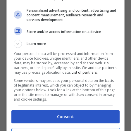
Personalised advertising and content, advertising and
content measurement, audience research and
services development
Store and/or access information on a device
Learn more
Your personal data will be processed and information from
your device (cookies, unique identifiers, and other device
data) may be stored by, accessed by and shared with 319
partners, or used specifically by this site. We and our partners
may use precise geolocation data.
List of partners.
Some vendors may process your personal data on the basis
of legitimate interest, which you can object to by managing
your options below. Look for a link at the bottom of this page
Leggi anche —–>
Clizia Incorvaia, non si
or in the site menu to manage or withdraw consent in privacy
and cookie settings.
trattiene: le parole sono commoventi
Consent
La nuova stagione della