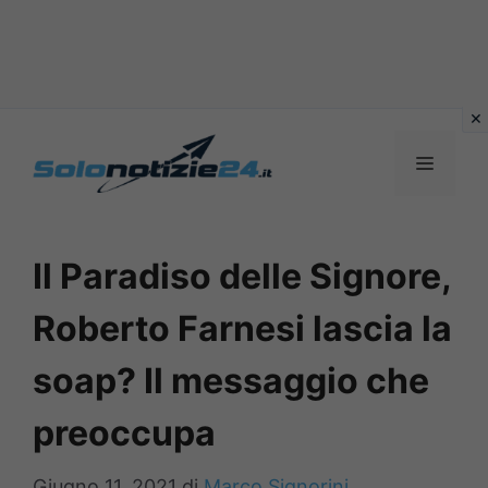
Vai
al
MENU
contenuto
Il Paradiso delle Signore,
Roberto Farnesi lascia la
soap? Il messaggio che
preoccupa
Giugno 11, 2021
di
Marco Signorini