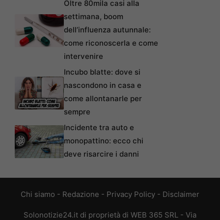
Oltre 80mila casi alla
settimana, boom
dell’influenza autunnale:
come riconoscerla e come
intervenire
Incubo blatte: dove si
nascondono in casa e
come allontanarle per
sempre
Incidente tra auto e
monopattino: ecco chi
deve risarcire i danni
Chi siamo
-
Redazione
-
Privacy Policy
-
Disclaimer
Solonotizie24.it di proprietà di WEB 365 SRL - Via