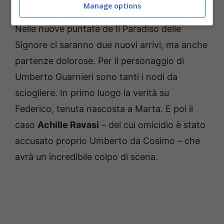
soap
Manage options
Nelle nuove puntate de Il Paradiso delle
Signore ci saranno due nuovi arrivi, ma anche
partenze dolorose. Per il personaggio di
Umberto Guarnieri sono tanti i nodi da
sciogliere. In primo luogo la verità su
Federico, tenuta nascosta a Marta. E poi il
caso
Achille Ravasi
– del cui omicidio è stato
accusato proprio Umberto da Cosimo – che
avrà un incredibile colpo di scena.