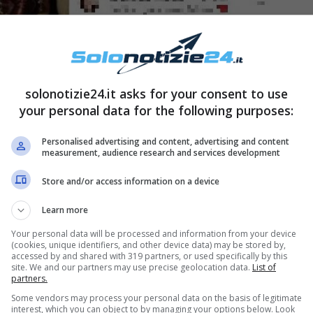
solonotizie24.it asks for your consent to use
your personal data for the following purposes:
Personalised advertising and content, advertising and content
measurement, audience research and services development
Store and/or access information on a device
:
“[…]Forza rock dei Maneskin”
, in occasione di
Learn more
con Amadeus e Fiorello – sul
Festival di Sanremo
Your personal data will be processed and information from your device
 con il brano
Zitti e buoni
, che ha fornito il pass
(cookies, unique identifiers, and other device data) may be stored by,
accessed by and shared with 319 partners, or used specifically by this
e propria medaglia per il giovane gruppo
site. We and our partners may use precise geolocation data.
List of
partners.
s il grande
Molleggiato
. Un battesimo in grande
Some vendors may process your personal data on the basis of legitimate
interest, which you can object to by managing your options below. Look
taliana.