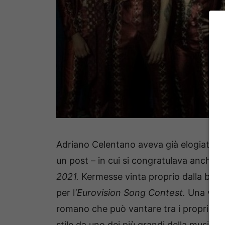
Adriano Celentano aveva già elogiato la
un post – in cui si congratulava anche 
2021.
Kermesse vinta proprio dalla band
per l
‘Eurovision Song Contest.
Una vera 
romano che può vantare tra i propri fan
stile da uno dei più grandi della musica i