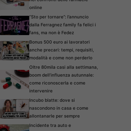
online
“Sto per tornare”: l’annuncio
dalla Ferragnez family fa felici i
fans, ma non è Fedez
Bonus 500 euro ai lavoratori
anche precari: tempi, requisiti,
modalità e come non perderlo
Oltre 80mila casi alla settimana,
boom dell’influenza autunnale:
come riconoscerla e come
intervenire
Incubo blatte: dove si
nascondono in casa e come
allontanarle per sempre
Incidente tra auto e