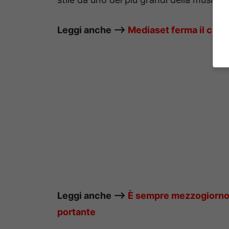
Leggi anche —–>
Mediaset ferma il cond
Leggi anche —–>
È sempre mezzogiorno |
portante