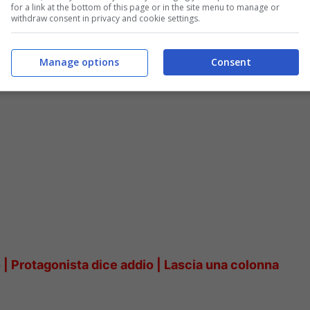
for a link at the bottom of this page or in the site menu to manage or
withdraw consent in privacy and cookie settings.
uttore: stop al suo programma
Manage options
Consent
 Protagonista dice addio | Lascia una colonna