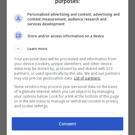
purposes:
Personalised advertising and content, advertising and
content measurement, audience research and
services development
La Felli non è però solo
doppiatrice
e
attrice
,
Store and/or access information on a device
ma è anche una
mamma
di tre splendidi figli:
Learn more
Alessandro
e
Benedetta
. La donna cerca
Your personal data will be processed and information from
your device (cookies, unique identifiers, and other device
infatti di conciliare sempre la sua professione
data) may be stored by, accessed by and shared with 319
partners, or used specifically by this site. We and our partners
con la sua missione di mamma, e pare che le
may use precise geolocation data.
List of partners.
riesca bene tutto. Inoltre,
Mavi Felli
adora
Some vendors may process your personal data on the basis
of legitimate interest, which you can object to by managing
anche scrivere e la
scrittura
è per lei un altro
your options below. Look for a link at the bottom of this page
or in the site menu to manage or withdraw consent in privacy
altro modo di poter esprimere sé stessa.
and cookie settings.
Leggi anche
—->
Ronn Moss
Consent