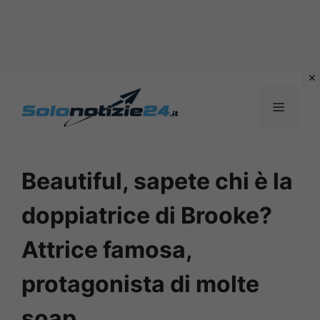
Vai
al
MENU
contenuto
Beautiful, sapete chi è la
doppiatrice di Brooke?
Attrice famosa,
protagonista di molte
soap