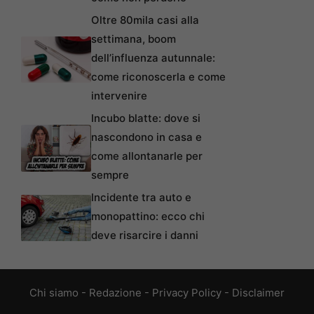
Oltre 80mila casi alla
settimana, boom
dell’influenza autunnale:
come riconoscerla e come
intervenire
Incubo blatte: dove si
nascondono in casa e
come allontanarle per
sempre
Incidente tra auto e
monopattino: ecco chi
deve risarcire i danni
Chi siamo
-
Redazione
-
Privacy Policy
-
Disclaimer