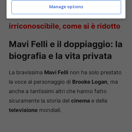
trasformazione dopo Beautiful |
Manage options
Addio Ridge, l’attore è
irriconoscibile, come si è ridotto
Mavi Felli e il doppiaggio: la
biografia e la vita privata
La bravissima
Mavi Felli
non ha solo prestato
la voce al personaggio di
Brooke Logan
, ma
anche a tantissimi altri che hanno fatto
sicuramente la storia del
cinema
e della
televisione
mondiali.