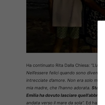
Ha continuato Rita Dalla Chiesa:
“L’uno 
Nell’essere felici quando sono diventat
intrecciate d’amore. Non era solo mia c
mia madre, che l’hanno adorata.
Stamat
Emilia ha dovuto lasciare quell’abbracci
andata verso il mare da sola”.
Ed ha con