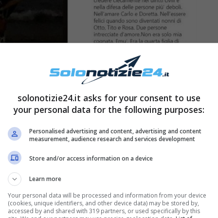
solonotizie24.it asks for your consent to use
your personal data for the following purposes:
Personalised advertising and content, advertising and content
la forza dell’altra. Nell’amare Carlo e Doretta.
measurement, audience research and services development
i nonni di Otto, Tito e Rosa. Due persone
Store and/or access information on a device
ognata, Emù. Era la quarta figlia di mio padre e
Learn more
tina, dopo una malattia divorante, feroce,
Your personal data will be processed and information from your device
o che è stato la sua casa per tutta la vita.
Ed è
(cookies, unique identifiers, and other device data) may be stored by,
accessed by and shared with 319 partners, or used specifically by this
cluso:
“A noi ha lasciato la grande eredità di