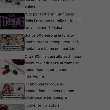
online
“Sto per tornare”: l’annuncio
dalla Ferragnez family fa felici i
fans, ma non è Fedez
Bonus 500 euro ai lavoratori
anche precari: tempi, requisiti,
modalità e come non perderlo
Oltre 80mila casi alla settimana,
boom dell’influenza autunnale:
come riconoscerla e come
intervenire
Incubo blatte: dove si
nascondono in casa e come
allontanarle per sempre
Incidente tra auto e