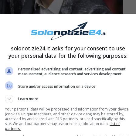
solonotizie24.it asks for your consent to use
your personal data for the following purposes:
egli studi di Cologno Monzese da qualche
Personalised advertising and content, advertising and content
measurement, audience research and services development
erà attendere la presentazione dei nuovi
venire entro il mese di giugno e potremo così
Store and/or access information on a device
onda già in autunno. Oppure bisognerà
Learn more
l settimanale Oggi, conferma che Mediaset ha
Your personal data will be processed and information from your device
 Pio e Amedeo. Il format dovrebbe essere lo
(cookies, unique identifiers, and other device data) may be stored by,
accessed by and shared with 319 partners, or used specifically by this
 sketch comici e canzoni. Potrebbero però
site. We and our partners may use precise geolocation data.
List of
partners.
rme anti-Covid permettendo – e il numero delle