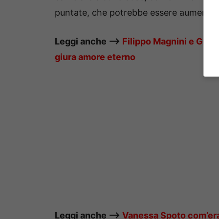
puntate, che potrebbe essere aumentat
Leggi anche —–>
Filippo Magnini e Giorg
giura amore eterno
Leggi anche —–>
Vanessa Spoto com’era 