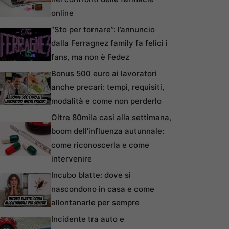
online
“Sto per tornare”: l’annuncio
dalla Ferragnez family fa felici i
fans, ma non è Fedez
Bonus 500 euro ai lavoratori
anche precari: tempi, requisiti,
modalità e come non perderlo
Oltre 80mila casi alla settimana,
boom dell’influenza autunnale:
come riconoscerla e come
intervenire
Incubo blatte: dove si
nascondono in casa e come
allontanarle per sempre
Incidente tra auto e