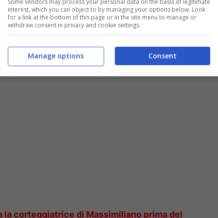
Some vendors may process your personal data on the basis of legitimate
interest, which you can object to by managing your options below. Look
o.
for a link at the bottom of this page or in the site menu to manage or
withdraw consent in privacy and cookie settings.
ia Palmas matrimonio segreto : la coppia si
Manage options
Consent
la corteggiatrice di Massimiliano prima del