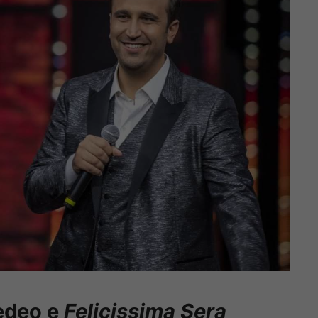
edeo e
Felicissima Sera