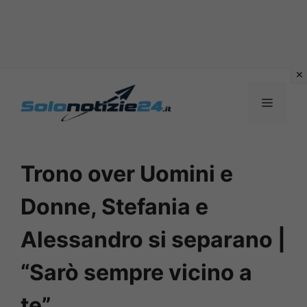
Vai
al
MENU
contenuto
Trono over Uomini e
Donne, Stefania e
Alessandro si separano |
“Sarò sempre vicino a
te”