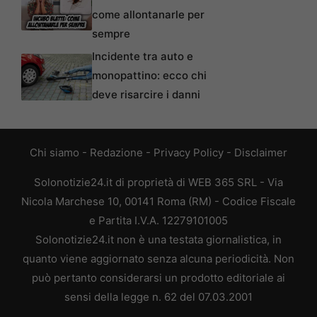
come allontanarle per
sempre
Incidente tra auto e
monopattino: ecco chi
deve risarcire i danni
Chi siamo
-
Redazione
-
Privacy Policy
-
Disclaimer
Solonotizie24.it di proprietà di WEB 365 SRL - Via
Nicola Marchese 10, 00141 Roma (RM) - Codice Fiscale
e Partita I.V.A. 12279101005
Solonotizie24.it non è una testata giornalistica, in
quanto viene aggiornato senza alcuna periodicità. Non
può pertanto considerarsi un prodotto editoriale ai
sensi della legge n. 62 del 07.03.2001