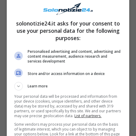
accaduto alla coppia ma sicuramente i due
continueranno a
restare uniti nonostante la
solonotizie24.it asks for your consent to
distanza
.
use your personal data for the following
purposes:
Personalised advertising and content, advertising and
content measurement, audience research and
services development
Store and/or access information on a device
Learn more
Your personal data will be processed and information from
your device (cookies, unique identifiers, and other device
data) may be stored by, accessed by and shared with 319
partners, or used specifically by this site. We and our partners
may use precise geolocation data.
List of partners.
Leggi anche
—->
Uomini e Donne
Some vendors may process your personal data on the basis
of legitimate interest, which you can object to by managing
your options below. Look for a link at the bottom of this page