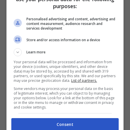
purposes:
“
Qui da noi
“, ha continuato, “
non è facile
Personalised advertising and content, advertising and
trovare figure professionali molto preparate
content measurement, audience research and
services development
in quello che facciamo noi. Così Marco un
Store and/or access information on a device
giorno mi ha detto:
‘Perché non ci
trasferiamo a Milano?’
E’ più comodo
“. La
Learn more
Rossi ha infatti dichiarato di aver avuto molti
Your personal data will be processed and information from
your device (cookies, unique identifiers, and other device
problemi con la
connessione Internet
fino a
data) may be stored by, accessed by and shared with 319
partners, or used specifically by this site. We and our partners
qualche mese fa e, per questo, hanno sempre
may use precise geolocation data.
List of partners.
impiegato anche
un’ora
per riuscire a caricare
Some vendors may process your personal data on the basis
of legitimate interest, which you can object to by managing
un video su
Youtube
.
your options below. Look for a link at the bottom of this page
or in the site menu to manage or withdraw consent in privacy
and cookie settings.
Leggi anche
—->
Benedetta Rossi
Consent
truccatissima: la food blogger