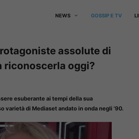
NEWS
GOSSIP E TV
L
protagoniste assolute di
 a riconoscerla oggi?
ssere esuberante ai tempi della sua
so varietà di Mediaset andato in onda negli ’90.