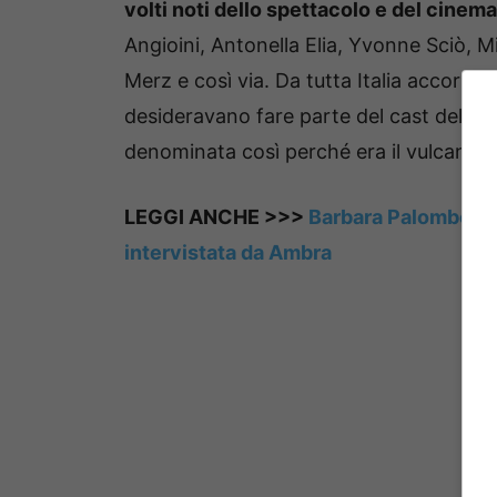
volti noti dello spettacolo e del cinema
Angioini, Antonella Elia, Yvonne Sciò, M
Merz e così via. Da tutta Italia accorre
desideravano fare parte del cast del p
denominata così perché era il vulcano 
LEGGI ANCHE >>>
Barbara Palombelli 
intervistata da Ambra