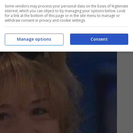
Some vendors may process your personal data on the basis of legitimate
interest, which you can object to by managing your options below. Look
for a link at the bottom of this page or in the site menu to manage or
withdraw consent in privacy and cookie settings.
a Gioffi dopo Non è la Rai?
Manage options
Consent