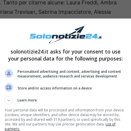
. Tanto per citarne alcune: Laura Freddi, Ambra
iriana Trevisan, Sabrina Impacciatore, Alessia
vano giovani ragazze in cerca di fama che
rogramma. Tra di loro anche
Terminator
,
del gruppo:
Alessia Gioffi
.
solonotizie24.it asks for your consent to use
giovanissima a Non è La Rai | Eccola
your personal data for the following purposes:
Personalised advertising and content, advertising and content
measurement, audience research and services development
Store and/or access information on a device
Learn more
Your personal data will be processed and information from your device
(cookies, unique identifiers, and other device data) may be stored by,
accessed by and shared with 319 partners, or used specifically by this
site. We and our partners may use precise geolocation data.
List of
partners.