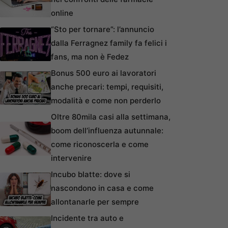
online
“Sto per tornare”: l’annuncio
dalla Ferragnez family fa felici i
fans, ma non è Fedez
Bonus 500 euro ai lavoratori
anche precari: tempi, requisiti,
modalità e come non perderlo
Oltre 80mila casi alla settimana,
boom dell’influenza autunnale:
come riconoscerla e come
intervenire
Incubo blatte: dove si
nascondono in casa e come
allontanarle per sempre
Incidente tra auto e