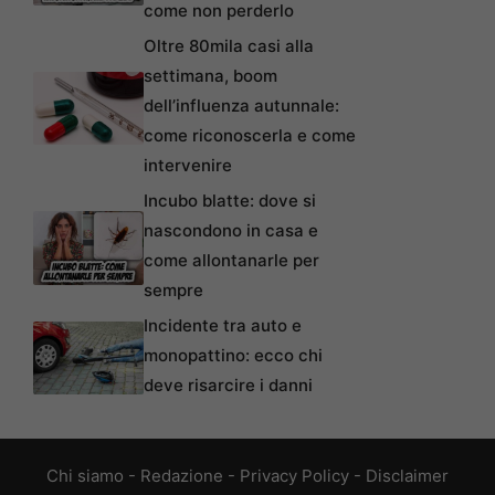
come non perderlo
Oltre 80mila casi alla
settimana, boom
dell’influenza autunnale:
come riconoscerla e come
intervenire
Incubo blatte: dove si
nascondono in casa e
come allontanarle per
sempre
Incidente tra auto e
monopattino: ecco chi
deve risarcire i danni
Chi siamo
-
Redazione
-
Privacy Policy
-
Disclaimer