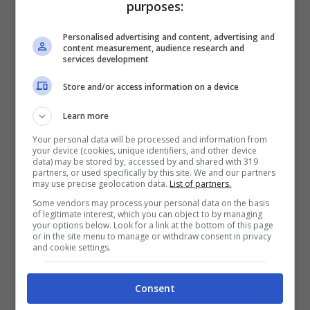
resistito fuori dalla Casa. E invece, la coppia
purposes:
ha saputo zittire tutti e oggi sono più felici
Personalised advertising and content, advertising and
che mai.
content measurement, audience research and
services development
Leggi anche —–>
Barbara d’Urso, brutte
Store and/or access information on a device
notizie per la conduttrice | Si teme il peggio
Learn more
Your personal data will be processed and information from
your device (cookies, unique identifiers, and other device
data) may be stored by, accessed by and shared with 319
partners, or used specifically by this site. We and our partners
may use precise geolocation data.
List of partners.
Some vendors may process your personal data on the basis
of legitimate interest, which you can object to by managing
your options below. Look for a link at the bottom of this page
or in the site menu to manage or withdraw consent in privacy
and cookie settings.
Consent