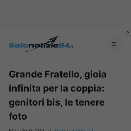
Vai
al
MENU
contenuto
Grande Fratello, gioia
infinita per la coppia:
genitori bis, le tenere
foto
Maggio 9, 2021
di
Marco Signorini