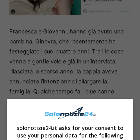
Francesca e Giovanni, hanno già avuto una
bambina, Ginevra, che recentemente ha
festeggiato i suoi quattro anni. Tra i le cose
vanno a gonfie vele e già in un’intervista
rilasciata lo scorso anno, la coppia aveva
annunciato l’intenzione di allargare la
famiglia. Qualche tempo fa, i due hanno
dovuto affrontare una pesante crisi, ma i due
sono riusciti a superare il critico momento.
Non molti – al tempo della nascita della loro
solonotizie24.it asks for your consent to
relazione – credevano che i due avrebbero
use your personal data for the following