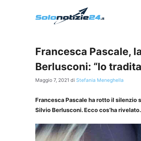
Vai
al
contenuto
Francesca Pascale, la 
Berlusconi: “Io tradit
Maggio 7, 2021
di
Stefania Meneghella
Francesca Pascale ha rotto il silenzio su
Silvio Berlusconi. Ecco cos’ha rivelato.