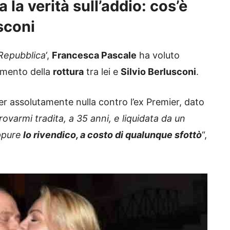
 la verità sull’addio: cos’è
sconi
Repubblica
‘,
Francesca Pascale
ha voluto
omento della
rottura
tra lei e
Silvio Berlusconi
.
er assolutamente nulla contro l’ex Premier, dato
rovarmi tradita, a 35 anni, e liquidata da un
ppure
lo rivendico, a costo di qualunque sfottò
“,