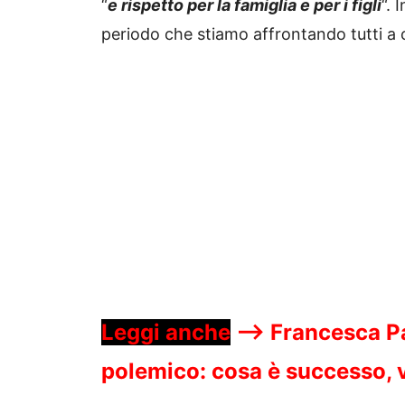
“
e rispetto per la famiglia e per i figli
“. 
periodo che stiamo affrontando tutti a
Leggi anche
—->
Francesca Pa
polemico: cosa è successo, v