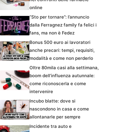
online
“Sto per tornare”: l’annuncio
dalla Ferragnez family fa felici i
fans, ma non è Fedez
Bonus 500 euro ai lavoratori
anche precari: tempi, requisiti,
modalità e come non perderlo
Oltre 80mila casi alla settimana,
boom dell’influenza autunnale:
come riconoscerla e come
intervenire
Incubo blatte: dove si
nascondono in casa e come
allontanarle per sempre
Incidente tra auto e