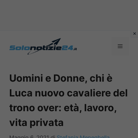
Vai
al
MENU
contenuto
Uomini e Donne, chi è
Luca nuovo cavaliere del
trono over: età, lavoro,
vita privata
Maggio 6, 2021
di
Stefania Meneghella