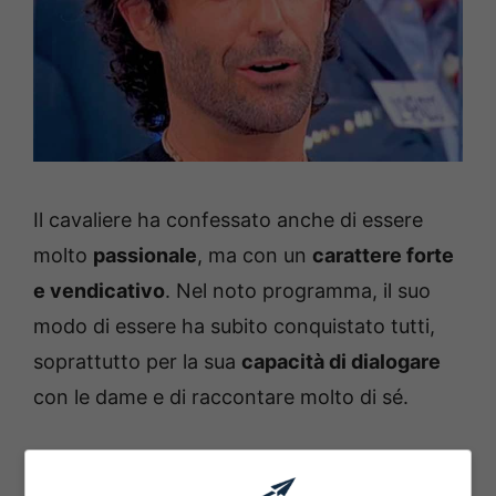
Il cavaliere ha confessato anche di essere
molto
passionale
, ma con un
carattere forte
e vendicativo
. Nel noto programma, il suo
modo di essere ha subito conquistato tutti,
soprattutto per la sua
capacità di dialogare
con le dame e di raccontare molto di sé.