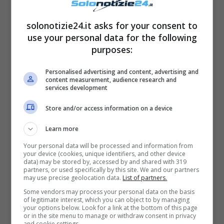
solonotizie24.it asks for your consent to
use your personal data for the following
purposes:
Personalised advertising and content, advertising and
content measurement, audience research and
services development
Store and/or access information on a device
Lui è inoltre molto
riservato
e, per questo,
Learn more
non ha alcun profilo social. Si sa però che
Your personal data will be processed and information from
non è mai stato sposato
e
non ha figli
. Il suo
your device (cookies, unique identifiers, and other device
data) may be stored by, accessed by and shared with 319
ingresso nel programma ha dunque subito
partners, or used specifically by this site. We and our partners
may use precise geolocation data.
List of partners.
attirato l’attenzione di
dame
ed
opinionisti
.
Some vendors may process your personal data on the basis
Luca è infatti riuscito a conquistarli grazie ai
of legitimate interest, which you can object to by managing
your options below. Look for a link at the bottom of this page
suoi
modi molto raffinati ed affascinanti
.
or in the site menu to manage or withdraw consent in privacy
and cookie settings.