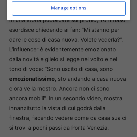
Marracash
Manage options
In una storia pubblicata sul profilo, Tommaso
esordisce chiedendo ai fan: “Mi stanno per
dare le cose di casa nuova. Volete vederla?”.
L’influencer è evidentemente emozionato
dalla novità e glielo si legge nel volto e nel
tono di voce: “Sono uscito di casa, sono
emozionatissimo
, sto andando a casa nuova
e ora ve la mostro. Ancora non ci sono
ancora mobili”. In un secondo video, mostra
innanzitutto la vista di cui godrà dalla
finestra, facendo vedere come da casa sua ci
si trovi a pochi passi da Porta Venezia.