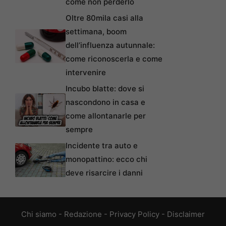
come non perderlo
Oltre 80mila casi alla
settimana, boom
dell’influenza autunnale:
come riconoscerla e come
intervenire
Incubo blatte: dove si
nascondono in casa e
come allontanarle per
sempre
Incidente tra auto e
monopattino: ecco chi
deve risarcire i danni
Chi siamo
-
Redazione
-
Privacy Policy
-
Disclaimer