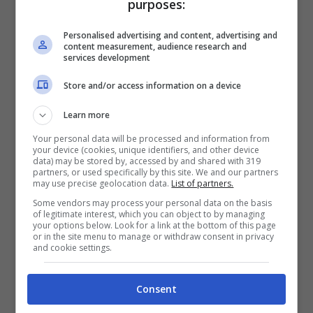
che non è riuscito ad attendere di arredare la
purposes:
casa prima di mostrarla ai 2 milioni di follower
Personalised advertising and content, advertising and
su Instagram.
content measurement, audience research and
services development
Store and/or access information on a device
Learn more
Your personal data will be processed and information from
your device (cookies, unique identifiers, and other device
data) may be stored by, accessed by and shared with 319
partners, or used specifically by this site. We and our partners
may use precise geolocation data.
List of partners.
Some vendors may process your personal data on the basis
of legitimate interest, which you can object to by managing
your options below. Look for a link at the bottom of this page
or in the site menu to manage or withdraw consent in privacy
and cookie settings.
Leggi anche ->
Elodie l’annuncio che spiazza i
Consent
fan: gioia incontenibile, come l’ha presa