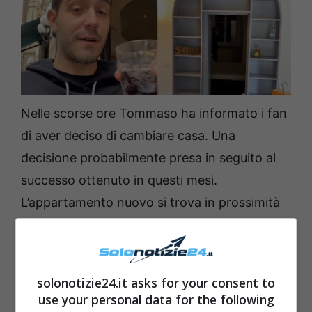
Nelle scorse ore Tommaso ha informato i fan
di aver deciso di cambiare casa. Una
decisione probabilmente presa in seguito al
successo ottenuto in questi mesi.
L’appartamento nuovo si trova in prossimità
di
Porta Venezia
, in una zona centralissima di
Milano. Attualmente la casa è sgombra e
l’influncer deve ancora effettuare il trasloco,
solonotizie24.it asks for your consent to
ma la sua gioia per il trasferimento era tale
use your personal data for the following