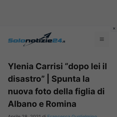
Vai
al
MENU
contenuto
Ylenia Carrisi “dopo lei il
disastro” | Spunta la
nuova foto della figlia di
Albano e Romina
Aprile 28, 2021
di
Francesca Guglielmino