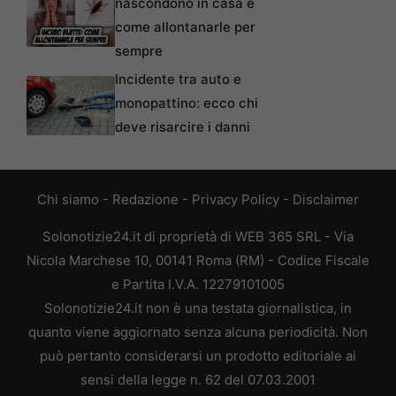
nascondono in casa e
come allontanarle per
sempre
Incidente tra auto e
monopattino: ecco chi
deve risarcire i danni
Chi siamo
-
Redazione
-
Privacy Policy
-
Disclaimer
Solonotizie24.it di proprietà di WEB 365 SRL - Via
Nicola Marchese 10, 00141 Roma (RM) - Codice Fiscale
e Partita I.V.A. 12279101005
Solonotizie24.it non è una testata giornalistica, in
quanto viene aggiornato senza alcuna periodicità. Non
può pertanto considerarsi un prodotto editoriale ai
sensi della legge n. 62 del 07.03.2001