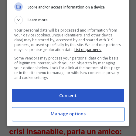
Store and/or access information on a device
Learn more
Your personal data will be processed and information from
your device (cookies, unique identifiers, and other device
data) may be stored by, accessed by and shared with 319
partners, or used specifically by this site. We and our partners
may use precise geolocation data.
List of partners.
Ylenia Carrisi Yari – Solonotizie24
Some vendors may process your personal data on the basis
of legitimate interest, which you can object to by managing
your options below. Look for a link at the bottom of this page
LEGGI ANCHE
->
Matrimonio a
or in the site menu to manage or withdraw consent in privacy
and cookie settings.
prima vista, Daniela fa coming
Consent
out: “Amo una donna”
Manage options
LEGGI ANCHE
->
Allegri e Ambra
crisi insanabile, parla un amico: