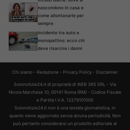
nascondono in casa e
come allontanarle per
sempre
Incidente tra auto e
monopattino: ecco chi
deve risarcire i danni
Chi siamo
-
Redazione
-
Privacy Policy
-
Disclaimer
Solonotizie24.it di proprietà di WEB 365 SRL - Via
Nicola Marchese 10, 00141 Roma (RM) - Codice Fiscale
e Partita I.V.A. 12279101005
Solonotizie24.it non è una testata giornalistica, in
quanto viene aggiornato senza alcuna periodicità. Non
può pertanto considerarsi un prodotto editoriale ai