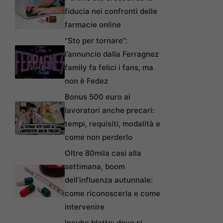
fiducia nei confronti delle
farmacie online
“Sto per tornare”:
l’annuncio dalla Ferragnez
family fa felici i fans, ma
non è Fedez
Bonus 500 euro ai
lavoratori anche precari:
tempi, requisiti, modalità e
come non perderlo
Oltre 80mila casi alla
settimana, boom
dell’influenza autunnale:
come riconoscerla e come
intervenire
Incubo blatte: dove si