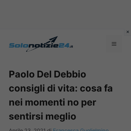
Vai
al
MENU
contenuto
Paolo Del Debbio
consigli di vita: cosa fa
nei momenti no per
sentirsi meglio
Aprile 23, 2021
di
Francesca Guglielmino