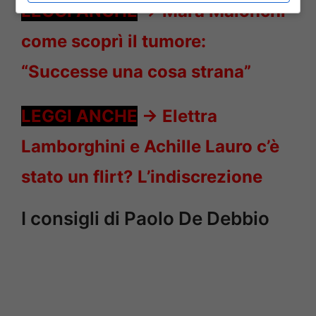
LEGGI ANCHE
->
Mara Maionchi
come scoprì il tumore:
“Successe una cosa strana”
LEGGI ANCHE
->
Elettra
Lamborghini e Achille Lauro c’è
stato un flirt? L’indiscrezione
I consigli di Paolo De Debbio