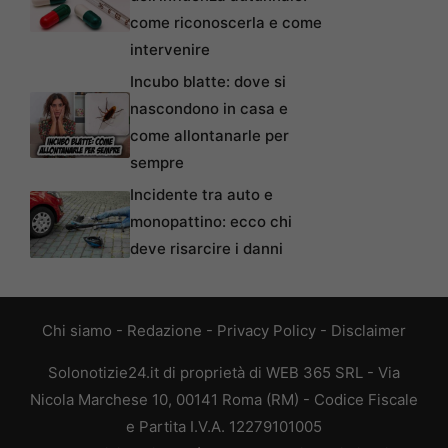
come riconoscerla e come
intervenire
Incubo blatte: dove si
nascondono in casa e
come allontanarle per
sempre
Incidente tra auto e
monopattino: ecco chi
deve risarcire i danni
Chi siamo
-
Redazione
-
Privacy Policy
-
Disclaimer
Solonotizie24.it di proprietà di WEB 365 SRL - Via
Nicola Marchese 10, 00141 Roma (RM) - Codice Fiscale
e Partita I.V.A. 12279101005