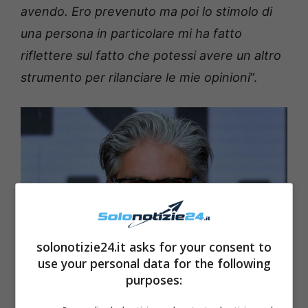
avendo. Ero prevenuto ma poi lo stimolo di
una persona in particolare mi ha fatto
riflettere sul fatto che potessi avere un altro
strumento per rilanciare le mie opinioni
”.
solonotizie24.it asks for your consent to
use your personal data for the following
purposes:
Paolo Del Debbio foto – Solonotizie24