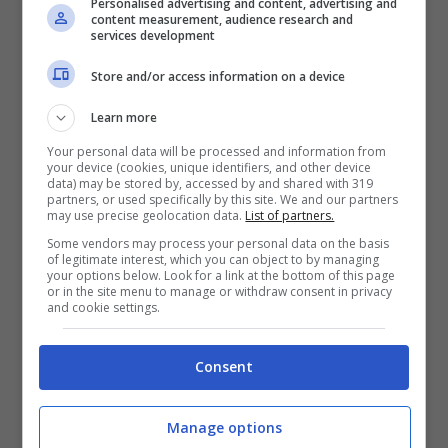
Personalised advertising and content, advertising and
content measurement, audience research and
services development
Store and/or access information on a device
Learn more
Your personal data will be processed and information from
your device (cookies, unique identifiers, and other device
data) may be stored by, accessed by and shared with 319
partners, or used specifically by this site. We and our partners
may use precise geolocation data.
List of partners.
Some vendors may process your personal data on the basis
of legitimate interest, which you can object to by managing
your options below. Look for a link at the bottom of this page
or in the site menu to manage or withdraw consent in privacy
Non a caso, ecco che oggi nel mirino
and cookie settings.
dell’attenzione mediatica troviamo proprio i
consigli di vita che
Paolo Del Debbio rilascia
Consent
di giorno in giorno
nella sua pagina social.
Manage options